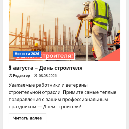
Новости 2026
Памятка для владельцев
домашних питомцев!
07.08.2026
5
Новости 2026
9 августа – День строителя
Редактор
08.08.2026
Уважаемые работники и ветераны
строительной отрасли! Примите самые теплые
поздравления с вашим профессиональным
праздником — Днем строителя!...
Прочитать
Читать далее
больше
о