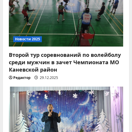
Новости 2026
Вместе за чистоту любимого
Новости 2025
места отдыха!
07.08.2026
Второй тур соревнований по волейболу
2
среди мужчин в зачет Чемпионата МО
Каневской район
Новости 2026
8 августа – День
Редактор
29.12.2025
физкультурника
07.08.2026
3
Новости 2026
Всероссийская акция
«Дорогами Славы»
07.08.2026
4