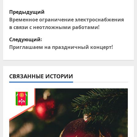
Н
Предыдущий
а
Временное ограничение электроснабжения
в связи с неотложными работами!
в
Следующий:
и
Приглашаем на праздничный концерт!
г
а
СВЯЗАННЫЕ ИСТОРИИ
ц
и
я
п