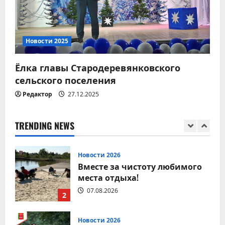
Новости 2026
Памятка для владельцев
Новости 2025
домашних питомцев!
07.08.2026
5
Ёлка главы Стародеревянковского
сельского поселения
Редактор
27.12.2025
Новости 2026
9 августа – День строителя
08.08.2026
TRENDING NEWS
1
Новости 2026
Вместе за чистоту любимого
места отдыха!
07.08.2026
2
Новости 2026