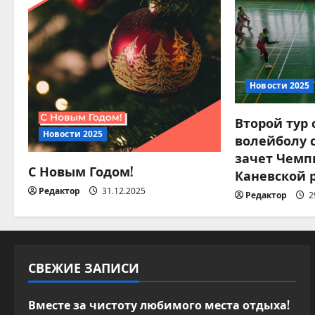
ц
и
я
п
Новости 2025
о
Второй тур
Новости 2025
волейболу 
з
зачет Чемп
С Новым Годом!
а
Каневской 
Редактор
31.12.2025
Редактор
2
п
и
с
СВЕЖИЕ ЗАПИСИ
я
Вместе за чистоту любимого места отдыха!