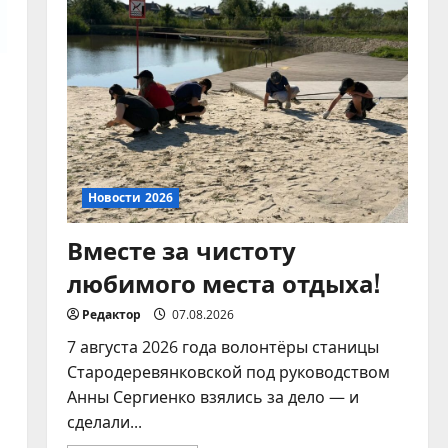
домашних питомцев!
07.08.2026
4
Новости 2026
Памятка по
ответственному
обращению с
животными
5
Новости 2026
07.08.2026
Вместе за чистоту
любимого места отдыха!
Редактор
07.08.2026
7 августа 2026 года волонтёры станицы
Стародеревянковской под руководством
Анны Сергиенко взялись за дело — и
сделали...