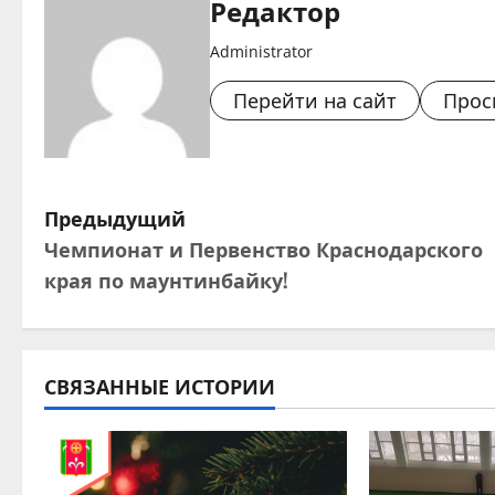
Редактор
Administrator
Перейти на сайт
Прос
Н
Предыдущий
Чемпионат и Первенство Краснодарского
а
края по маунтинбайку!
в
и
СВЯЗАННЫЕ ИСТОРИИ
г
а