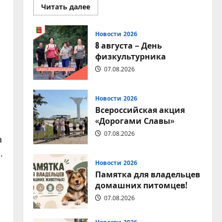
Прочитать
Читать далее
больше
о
Вместе
за
Новости 2026
чистоту
8 августа – День
любимого
места
физкультурника
отдыха!
07.08.2026
Новости 2026
Всероссийская акция
«Дорогами Славы»
07.08.2026
а
.
Новости 2026
Памятка для владельцев
домашних питомцев!
07.08.2026