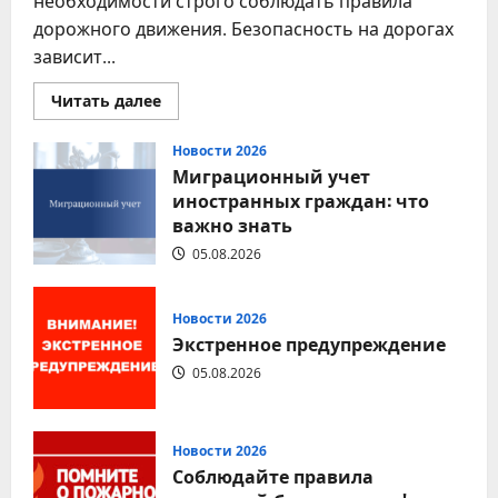
необходимости строго соблюдать правила
дорожного движения. Безопасность на дорогах
зависит...
Прочитать
Читать далее
больше
о
Соблюдение
Новости 2026
правил
Миграционный учет
дорожного
движения
иностранных граждан: что
—
важно знать
залог
безопасности
каждого
05.08.2026
Новости 2026
Экстренное предупреждение
05.08.2026
Новости 2026
Соблюдайте правила