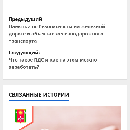
Н
Предыдущий
а
Памятки по безопасности на железной
дороге и объектах железнодорожного
в
транспорта
и
Следующий:
Что такое ПДС и как на этом можно
г
заработать?
а
ц
СВЯЗАННЫЕ ИСТОРИИ
и
я
п