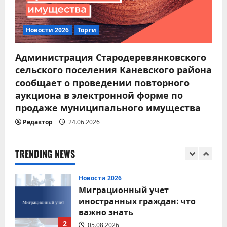
04.08.2026
4
Новости 2026
Торги
Новости 2026
Модернизация
Администрация Стародеревянковского
коммунальной
сельского поселения Каневского района
инфраструктуры
сообщает о проведении повторного
5
03.08.2026
аукциона в электронной форме по
Новости 2026
продаже муниципального имущества
Соблюдение правил
Редактор
24.06.2026
дорожного движения — залог
безопасности каждого
1
05.08.2026
TRENDING NEWS
Новости 2026
Миграционный учет
иностранных граждан: что
важно знать
2
05.08.2026