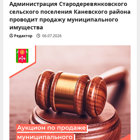
Администрация Стародеревянковского
сельского поселения Каневского района
проводит продажу муниципального
имущества
Редактор
06.07.2026
Новости 2026
Миграционный учет
иностранных граждан: что
важно знать
2
05.08.2026
Новости 2026
Экстренное предупреждение
05.08.2026
3
Новости 2026
Соблюдайте правила
пожарной безопасности!