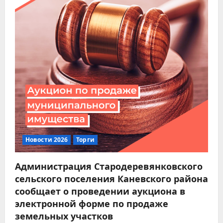
о
з
а
п
и
с
я
Новости 2026
Торги
м
Администрация Стародеревянковского
сельского поселения Каневского района
сообщает о проведении аукциона в
электронной форме по продаже
земельных участков