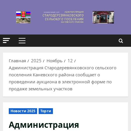
Перейти
к
содержимому
Основное
меню
Главная
2025
Ноябрь
12
Администрация Стародеревянковского сельского
поселения Каневского района сообщает о
проведении аукциона в электронной форме по
продаже земельных участков
Новости 2025
Торги
Администрация