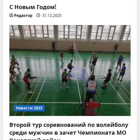
С Новым Годом!
м
Редактор
31.12.2025
Новости 2026
Вместе за чистоту любимого
Новости 2025
места отдыха!
07.08.2026
Второй тур соревнований по волейболу
2
среди мужчин в зачет Чемпионата МО
Каневской район