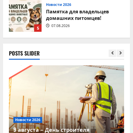
Новости 2026
Памятка для владельцев
домашних питомцев!
07.08.2026
5
Новости 2026
POSTS SLIDER
9 августа – День строителя
08.08.2026
1
Новости 2026
Вместе за чистоту любимого
места отдыха!
07.08.2026
2
Н
Новости 2026
Новости 2026
х
В
8 августа – День
9 августа – День строителя
о