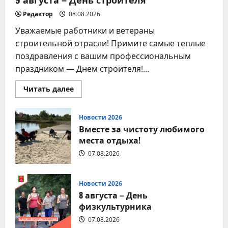
Редактор
08.08.2026
Уважаемые работники и ветераны
строительной отрасли! Примите самые теплые
поздравления с вашим профессиональным
праздником — Днем строителя!...
Прочитать
Читать далее
больше
о
9
августа
Новости 2026
–
Вместе за чистоту любимого
День
строителя
места отдыха!
07.08.2026
Новости 2026
8 августа – День
физкультурника
07.08.2026