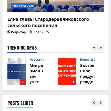
Новости 2025
Ёлка главы Стародеревянковского
сельского поселения
Редактор
27.12.2025
TRENDING NEWS
Новости 2026
Новости 2026
Н
Мигра
Экстре
С
ционн
нное
д
ый
предуп
п
учет
режде
л
2
3
4
иност
ние
п
ранны
н
х
б
05.08.202
POSTS SLIDER
гражд
с
6
ан: что
!