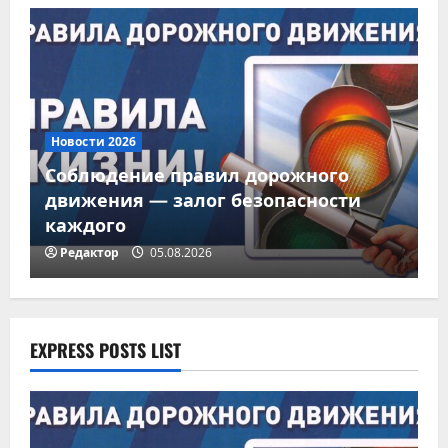
важно
знать
0
6
05.08.202
6
Новости 2026
Н
Соблюдение правил дорожного
движения — залог безопасности
М
каждого
г
Редактор
05.08.2026
EXPRESS POSTS LIST