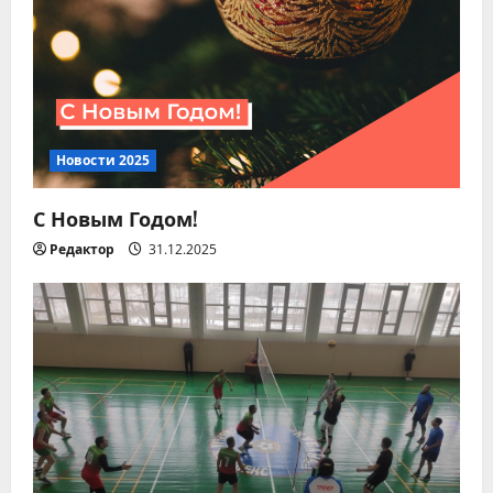
и
с
я
м
Новости 2025
С Новым Годом!
Редактор
31.12.2025