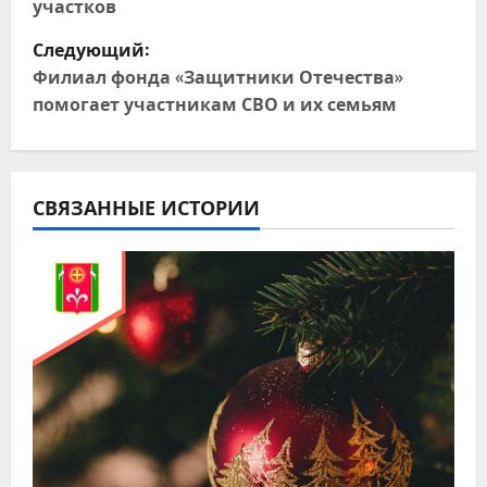
участков
г
Следующий:
Филиал фонда «Защитники Отечества»
а
помогает участникам СВО и их семьям
ц
и
СВЯЗАННЫЕ ИСТОРИИ
я
п
о
з
а
п