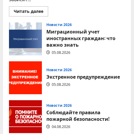
Прочитать
Читать далее
больше
о
Соблюдение
Новости 2026
правил
Миграционный учет
дорожного
движения
иностранных граждан: что
—
важно знать
залог
безопасности
каждого
05.08.2026
Новости 2026
Экстренное предупреждение
05.08.2026
Новости 2026
Соблюдайте правила
пожарной безопасности!
04.08.2026