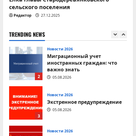
сельского поселения
Новости 2026
Редактор
27.12.2025
Соблюдение правил
дорожного движения — залог
безопасности каждого
TRENDING NEWS
1
05.08.2026
Новости 2026
Миграционный учет
иностранных граждан: что
важно знать
2
05.08.2026
Новости 2026
Экстренное предупреждение
05.08.2026
3
Новости 2026