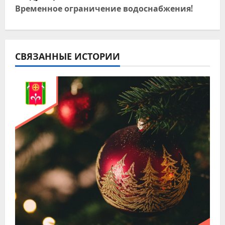
в
Временное ограничение водоснабжения!
и
г
СВЯЗАННЫЕ ИСТОРИИ
а
ц
и
я
п
о
з
а