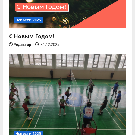
п
и
Новости 2025
с
С Новым Годом!
я
Редактор
31.12.2025
м
Новости 2026
Миграционный учет
Новости 2025