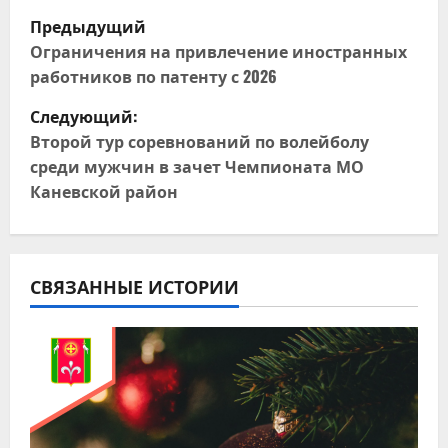
Н
Предыдущий
а
Ограничения на привлечение иностранных
работников по патенту с 2026
в
Следующий:
и
Второй тур соревнований по волейболу
среди мужчин в зачет Чемпионата МО
г
Каневской район
а
ц
СВЯЗАННЫЕ ИСТОРИИ
и
я
п
о