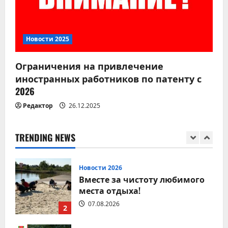
07.08.2026
4
Новости 2026
Новости 2025
Памятка для владельцев
домашних питомцев!
Ограничения на привлечение
07.08.2026
5
иностранных работников по патенту с
2026
Редактор
26.12.2025
Новости 2026
9 августа – День строителя
08.08.2026
TRENDING NEWS
1
Новости 2026
Вместе за чистоту любимого
места отдыха!
07.08.2026
2