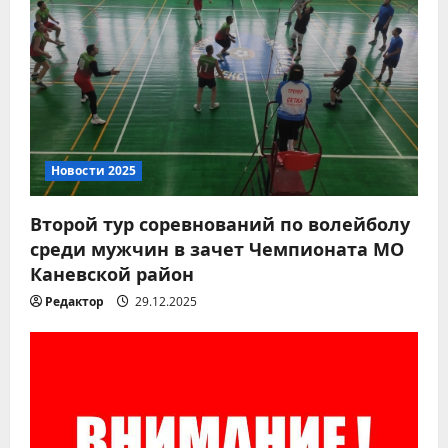
Новости 2026
Вместе за чистоту любимого
места отдыха!
Новости 2025
07.08.2026
2
Второй тур соревнований по волейболу
среди мужчин в зачет Чемпионата МО
Новости 2026
Каневской район
8 августа – День
физкультурника
Редактор
29.12.2025
07.08.2026
3
Новости 2026
Всероссийская акция
«Дорогами Славы»