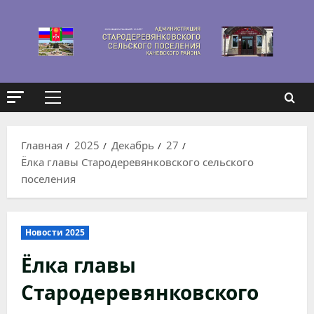
Перейти
к
содержимому
Основное
меню
Главная
2025
Декабрь
27
Ёлка главы Стародеревянковского сельского
поселения
Новости 2025
Ёлка главы
Стародеревянковского