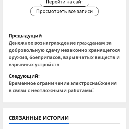
Перейти на сайт
Просмотреть все записи
Н
Предыдущий
а
Денежное вознаграждение гражданам за
добровольную сдачу незаконно хранящегося
в
оружия, боеприпасов, взрывчатых веществ и
взрывных устройств
и
Следующий:
г
Временное ограничение электроснабжения
в связи с неотложными работами!
а
ц
и
СВЯЗАННЫЕ ИСТОРИИ