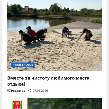
я
п
о
з
а
п
и
Новости 2026
с
Вместе за чистоту любимого места
я
отдыха!
м
Редактор
07.08.2026