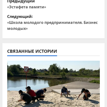
Предыдущий
а
«Эстафета памяти»
Следующий:
в
«Школа молодого предпринимателя. Бизнес
и
молодых»
г
а
СВЯЗАННЫЕ ИСТОРИИ
ц
и
я
п
о