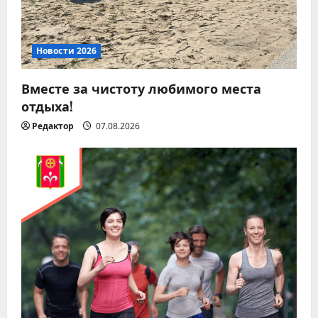
з
а
Новости 2026
п
Вместе за чистоту любимого места
и
отдыха!
с
Редактор
07.08.2026
я
м