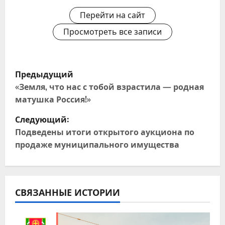
Перейти на сайт
Просмотреть все записи
Н
Предыдущий
а
«Земля, что нас с тобой взрастила — родная
матушка Россия!»
в
Следующий:
и
Подведены итоги открытого аукциона по
продаже муниципального имущества
г
а
ц
СВЯЗАННЫЕ ИСТОРИИ
и