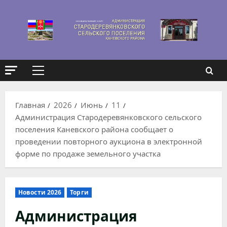
Перейти
к
содержимому
Основное
меню
Главная
2026
Июнь
11
Администрация Стародеревянковского сельского
поселения Каневского района сообщает о
проведении повторного аукциона в электронной
форме по продаже земельного участка
Новости 2026
Торги
Администрация