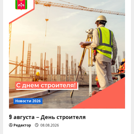
я
п
о
з
а
п
и
с
Новости 2026
я
9 августа – День строителя
м
Редактор
08.08.2026