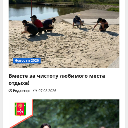
и
я
п
о
з
а
Новости 2026
п
Вместе за чистоту любимого места
отдыха!
и
Редактор
07.08.2026
с
я
м