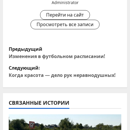
Administrator
Перейти на сайт
Просмотреть все записи
Н
Предыдущий
а
Изменения в футбольном расписании!
Следующий:
в
Когда красота — дело рук неравнодушных!
и
г
СВЯЗАННЫЕ ИСТОРИИ
а
ц