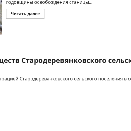
годовщины освобождения станицы...
Прочитать
Читать далее
больше
о
Дань
памяти
еств Стародеревянковского сельск
ацией Стародеревянковского сельского поселения в с