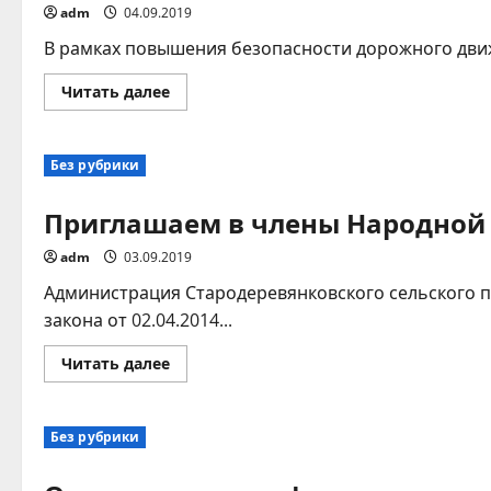
adm
04.09.2019
В рамках повышения безопасности дорожного движе
Прочитать
Читать далее
больше
о
Обновлена
дорожная
Без рубрики
разметка
Приглашаем в члены Народной 
adm
03.09.2019
Администрация Стародеревянковского сельского п
закона от 02.04.2014...
Прочитать
Читать далее
больше
о
Приглашаем
в
Без рубрики
члены
Народной
дружины
Стародеревянковского