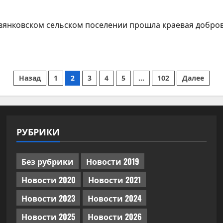
евянковском сельском поселении прошла краевая добров
Пагинация
Назад
1
2
3
4
5
…
102
Далее
записей
РУБРИКИ
Без рубрики
Новости 2019
Новости 2020
Новости 2021
Новости 2023
Новости 2024
Новости 2025
Новости 2026