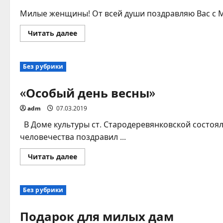
Милые женщины! От всей души поздравляю Вас с М
Прочитать
Читать далее
больше
о
С
МЕЖДУНАРОДНЫМ
Без рубрики
ЖЕНСКИМ
ДНЕМ!
«Особый день весны»
adm
07.03.2019
В Доме культуры ст. Стародеревянковской состо
человечества поздравил ...
Прочитать
Читать далее
больше
о
«Особый
день
Без рубрики
весны»
Подарок для милых дам