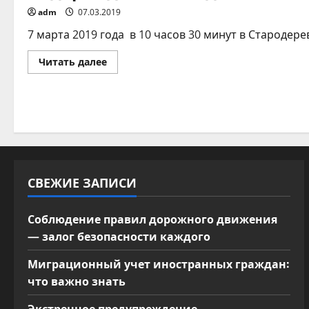
adm
07.03.2019
7 марта 2019 года в 10 часов 30 минут в Стародер
Прочитать
Читать далее
больше
о
Подарок
для
милых
дам
СВЕЖИЕ ЗАПИСИ
Соблюдение правил дорожного движения
— залог безопасности каждого
Миграционный учет иностранных граждан:
что важно знать
Экстренное предупреждение