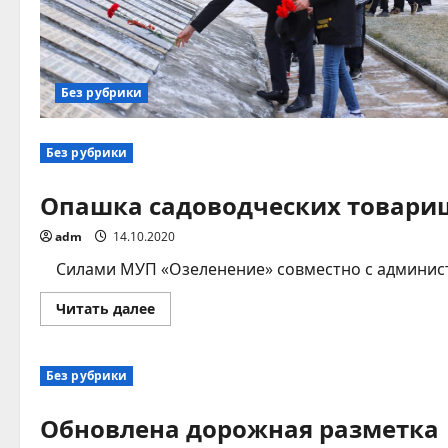
Без рубрики
Без рубрики
Опашка садоводческих товарищ
adm
14.10.2020
Силами МУП «Озеленение» совместно с администр
Прочитать
Читать далее
больше
о
Опашка
садоводческих
Без рубрики
товариществ
Стародеревянковского
сельского
Обновлена дорожная разметка
поселения