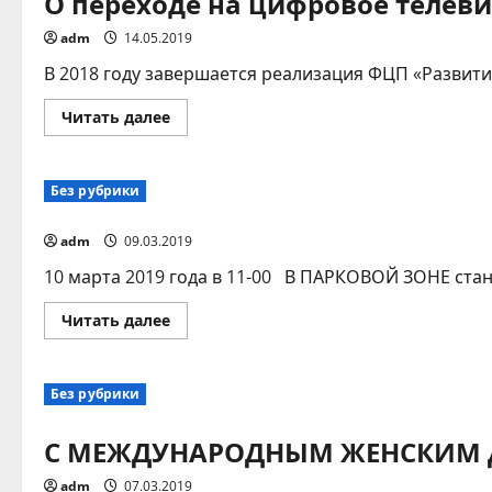
О переходе на цифровое телев
сельского
поселения
adm
14.05.2019
В 2018 году завершается реализация ФЦП «Развити
Прочитать
Читать далее
больше
о
О
переходе
Без рубрики
на
цифровое
телевидение
adm
09.03.2019
10 марта 2019 года в 11-00 В ПАРКОВОЙ ЗОНЕ с
Прочитать
Читать далее
больше
о
Без рубрики
С МЕЖДУНАРОДНЫМ ЖЕНСКИМ 
adm
07.03.2019