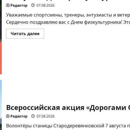
Редактор
07.08.2026
Уважаемые спортсмены, тренеры, энтузиасты и вете
Сердечно поздравляю вас с Днем физкультурника! Это
Прочитать
Читать далее
больше
о
8
августа
–
День
физкультурника
Всероссийская акция «Дорогами 
Редактор
07.08.2026
Волонтёры станицы Стародеревянковской 7 августа 