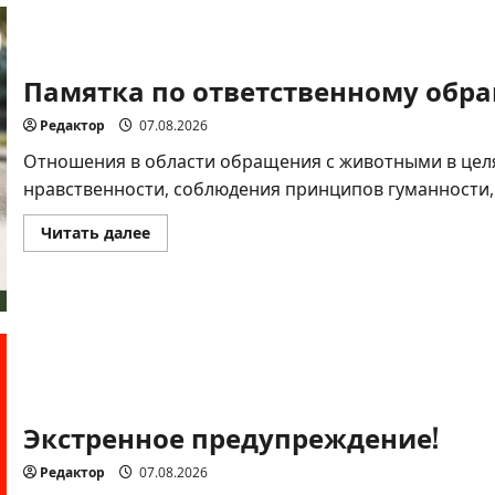
питомцев!
Памятка по ответственному об
Редактор
07.08.2026
Отношения в области обращения с животными в целя
нравственности, соблюдения принципов гуманности,.
Прочитать
Читать далее
больше
о
Памятка
по
ответственному
обращению
с
животными
Экстренное предупреждение!
Редактор
07.08.2026