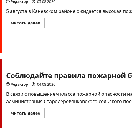
Редактор
05.08.2026
5 августа в Каневском районе ожидается высокая пож
Прочитать
Читать далее
больше
о
Экстренное
предупреждение
Соблюдайте правила пожарной б
Редактор
04.08.2026
В связи с повышением класса пожарной опасности н
администрация Стародеревянковского сельского пос
Прочитать
Читать далее
больше
о
Соблюдайте
правила