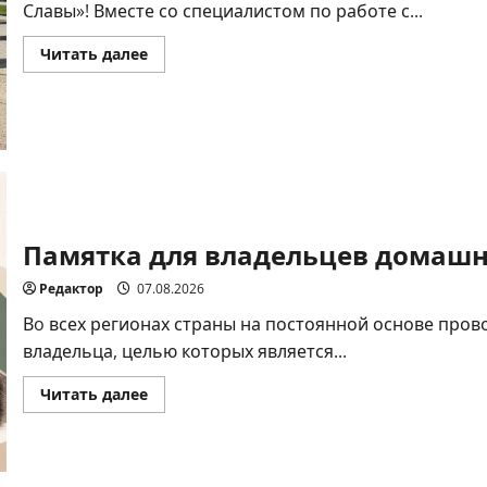
Славы»! Вместе со специалистом по работе с...
Прочитать
Читать далее
больше
о
Всероссийская
акция
«Дорогами
Славы»
Памятка для владельцев домашн
Редактор
07.08.2026
Вo всех регионах страны на постоянной основе пров
владельца, целью которых является...
Прочитать
Читать далее
больше
о
Памятка
для
владельцев
домашних