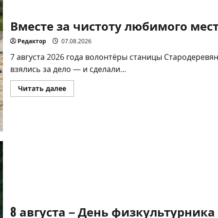
Вместе за чистоту любимого мест
Редактор
07.08.2026
7 августа 2026 года волонтёры станицы Стародеревя
взялись за дело — и сделали...
Прочитать
Читать далее
больше
о
Вместе
за
чистоту
любимого
места
отдыха!
8 августа – День физкультурника