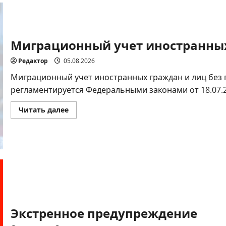
дорожного
движения
—
залог
безопасности
Миграционный учет иностранных
каждого
Редактор
05.08.2026
Миграционный учет иностранных граждан и лиц без 
регламентируется Федеральными законами от 18.07.20
Прочитать
Читать далее
больше
о
Миграционный
учет
иностранных
граждан:
что
важно
знать
Экстренное предупреждение