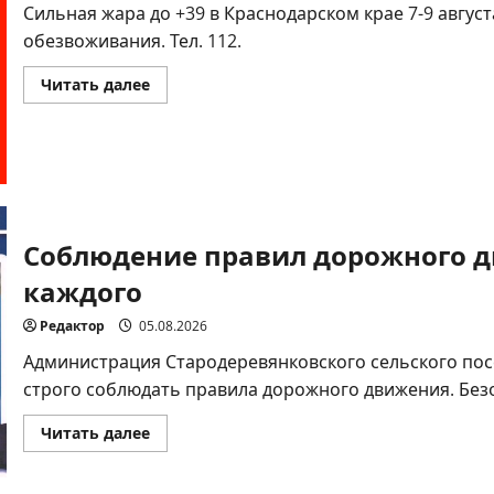
Сильная жара до +39 в Краснодарском крае 7-9 август
обезвоживания. Тел. 112.
Прочитать
Читать далее
больше
о
Экстренное
предупреждение!
Соблюдение правил дорожного д
каждого
Редактор
05.08.2026
Администрация Стародеревянковского сельского по
строго соблюдать правила дорожного движения. Безоп
Прочитать
Читать далее
больше
о
Соблюдение
правил