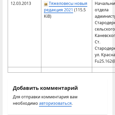
12.03.2013
Тяжеловесы новыя
Начальни
редакция 2021
(115.5
отдела
KiB)
админис
Стародер
сельског
Каневског
Ст.
Стародер
ул. Красна
Fu25.162@
Добавить комментарий
Для отправки комментария вам
необходимо
авторизоваться
.