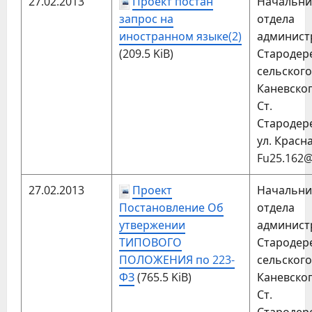
27.02.2013
Проект постан
Начальни
запрос на
отдела
иностранном языке(2)
админис
(209.5 KiB)
Стародер
сельског
Каневског
Ст.
Стародер
ул. Красна
Fu25.162@
27.02.2013
Проект
Начальни
Постановление Об
отдела
утвержении
админис
ТИПОВОГО
Стародер
ПОЛОЖЕНИЯ по 223-
сельског
ФЗ
(765.5 KiB)
Каневског
Ст.