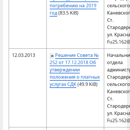
погребению на 2019
сельског
год
(83.5 KiB)
Каневског
Ст.
Стародер
ул. Красна
Fu25.162@
12.03.2013
Решение Совета №
Начальни
252 от 17.12.2018 Об
отдела
утверждении
админис
положения о платных
Стародер
услугах СДК
(49.9 KiB)
сельског
Каневског
Ст.
Стародер
ул. Красна
Fu25.162@