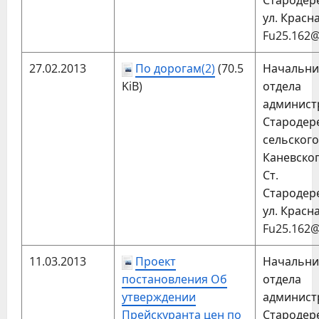
Стародер
ул. Красна
Fu25.162@
27.02.2013
По дорогам(2)
(70.5
Начальни
KiB)
отдела
админис
Стародер
сельског
Каневског
Ст.
Стародер
ул. Красна
Fu25.162@
11.03.2013
Проект
Начальни
постановления Об
отдела
утверждении
админис
Прейскуранта цен по
Стародер