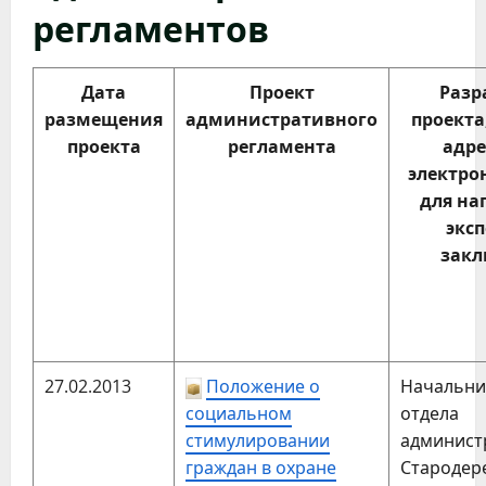
регламентов
Дата
Проект
Разр
размещения
административного
проекта
проекта
регламента
адре
электро
для на
экс
зак
27.02.2013
Положение о
Начальни
социальном
отдела
стимулировании
админис
граждан в охране
Стародер