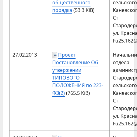
общественного
сельског
порядка
(53.3 KiB)
Каневског
Ст.
Стародер
ул. Красна
Fu25.162@
27.02.2013
Проект
Начальни
Постановление Об
отдела
утвержении
админис
ТИПОВОГО
Стародер
ПОЛОЖЕНИЯ по 223-
сельског
ФЗ(2)
(765.5 KiB)
Каневског
Ст.
Стародер
ул. Красна
Fu25.162@