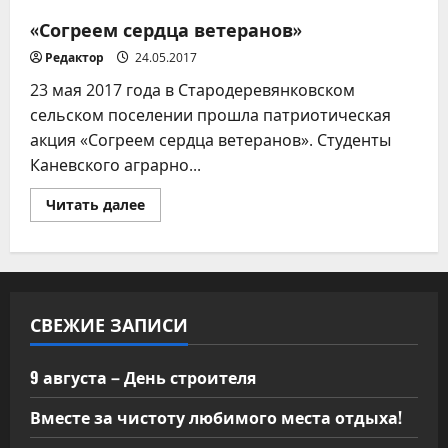
и
культуры
«Согреем сердца ветеранов»
Редактор
24.05.2017
23 мая 2017 года в Стародеревянковском
сельском поселении прошла патриотическая
акция «Согреем сердца ветеранов». Студенты
Каневского аграрно...
Прочитать
Читать далее
больше
о
«Согреем
сердца
ветеранов»
СВЕЖИЕ ЗАПИСИ
9 августа – День строителя
Вместе за чистоту любимого места отдыха!