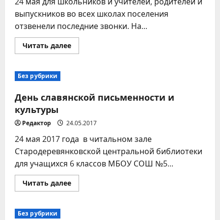
24 мая для школьников и учителей, родителей и
выпускников во всех школах поселения
отзвенели последние звонки. На...
Прочитать
Читать далее
больше
о
Последний
школьный
Без рубрики
звонок
День славянской письменности и
культуры
Редактор
24.05.2017
24 мая 2017 года в читальном зале
Стародеревянковской центральной библиотеки
для учащихся 6 классов МБОУ СОШ №5...
Прочитать
Читать далее
больше
о
День
славянской
Без рубрики
письменности