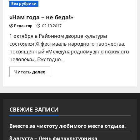
поселения
Без рубрики
продолжается
«Нам года – не беда!»
Редактор
02.10.2017
1 октября в Районном дворце культуры
состоялся XI фестиваль народного творчества,
посвященный «Международному дню пожилого
человека». Ежегодно...
Прочитать
Читать далее
больше
о
«Нам
года
–
не
беда!»
СВЕЖИЕ ЗАПИСИ
Вместе за чистоту любимого места отдыха!
8 августа – День физкультурника