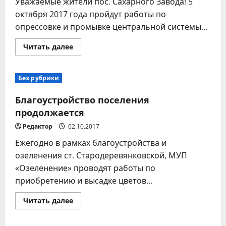
Уважаемые жители пос. Сахарного Завода! 5
октября 2017 года пройдут работы по
опрессовке и промывке центральной системы...
Прочитать
Читать далее
больше
о
Внимание!
Без рубрики
Благоустройство поселения
продолжается
Редактор
02.10.2017
Ежегодно в рамках благоустройства и
озеленения ст. Стародеревянковской, МУП
«Озеленение» проводят работы по
приобретению и высадке цветов...
Прочитать
Читать далее
больше
о
Благоустройство