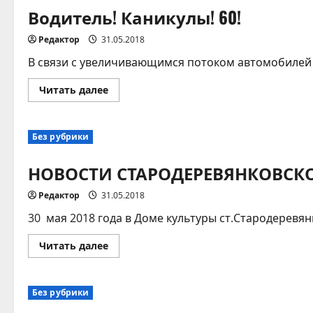
Водитель! Каникулы! 60!
Редактор
31.05.2018
В связи с увеличивающимся потоком автомобилей 
Прочитать
Читать далее
больше
о
Водитель!
Каникулы!
Без рубрики
60!
НОВОСТИ СТАРОДЕРЕВЯНКОВСКО
Редактор
31.05.2018
30 мая 2018 года в Доме культуры ст.Стародеревя
Прочитать
Читать далее
больше
о
НОВОСТИ
СТАРОДЕРЕВЯНКОВСКОГО
Без рубрики
СЕЛЬСКОГО
ПОСЕЛЕНИЯ