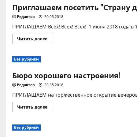
Приглашаем посетить "Страну д
Редактор
30.05.2018
ПРИГЛАШАЕМ Всех! Всех! Всех! 1 июня 2018 года в 
Прочитать
Читать далее
больше
о
Приглашаем
посетить
Без рубрики
"Страну
детей"
Бюро хорошего настроения!
Редактор
30.05.2018
ПРИГЛАШАЕМ на торжественное открытие вечеров о
Прочитать
Читать далее
больше
о
Бюро
хорошего
Без рубрики
настроения!