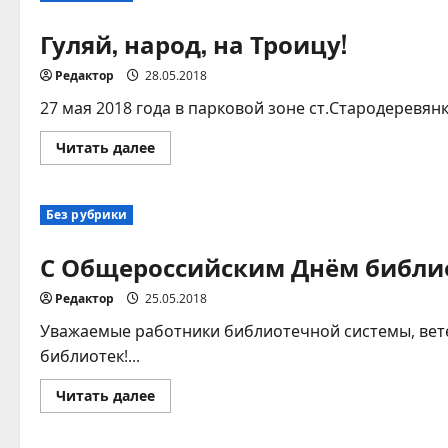
Гуляй, народ, на Троицу!
Редактор
28.05.2018
27 мая 2018 года в парковой зоне ст.Стародеревян
Прочитать
Читать далее
больше
о
Гуляй,
народ,
Без рубрики
на
Троицу!
С Общероссийским Днём библи
Редактор
25.05.2018
Уважаемые работники библиотечной системы, вет
библиотек!...
Прочитать
Читать далее
больше
о
С