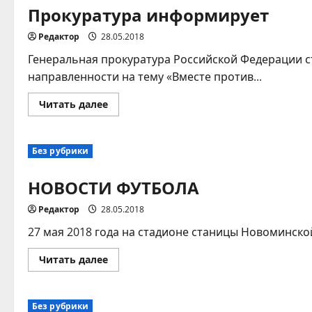
Прокуратура информирует
Редактор
28.05.2018
Генеральная прокуратура Российской Федерации 
направленности на тему «Вместе против...
Прочитать
Читать далее
больше
о
Прокуратура
информирует
Без рубрики
НОВОСТИ ФУТБОЛА
Редактор
28.05.2018
27 мая 2018 года на стадионе станицы Новоминско
Прочитать
Читать далее
больше
о
НОВОСТИ
ФУТБОЛА
Без рубрики