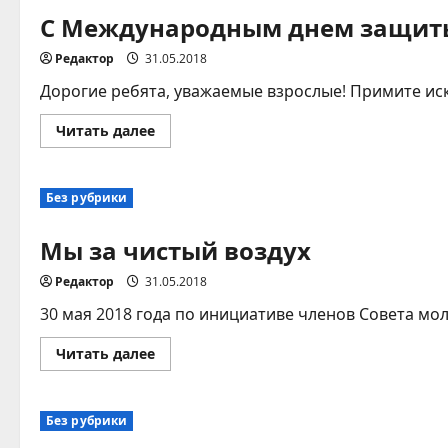
С Международным днем защиты
Редактор
31.05.2018
Дорогие ребята, уважаемые взрослые! Примите ис
Прочитать
Читать далее
больше
о
С
Международным
Без рубрики
днем
защиты
детей!
Мы за чистый воздух
Редактор
31.05.2018
30 мая 2018 года по инициативе членов Совета мо
Прочитать
Читать далее
больше
о
Мы
за
Без рубрики
чистый
воздух