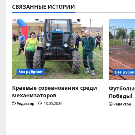
и
СВЯЗАННЫЕ ИСТОРИИ
г
а
ц
и
я
Без рубрики
Без рубр
п
Краевые соревнования среди
Футбольн
о
механизаторов
Победы!
Редактор
18.05.2026
Редактор
з
а