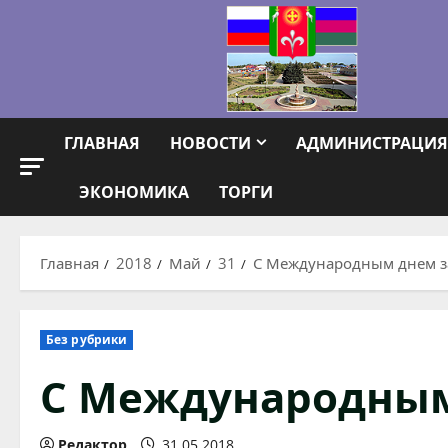
Перейти
к
содержимому
ГЛАВНАЯ
НОВОСТИ
АДМИНИСТРАЦИЯ
ЭКОНОМИКА
ТОРГИ
Главная
2018
Май
31
С Международным днем з
Без рубрики
С Международным
Редактор
31.05.2018