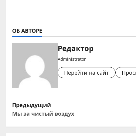
ОБ АВТОРЕ
Редактор
Administrator
Перейти на сайт
Прос
Н
Предыдущий
Мы за чистый воздух
а
в