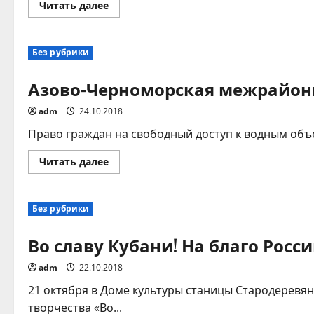
Прочитать
Читать далее
образование.
больше
о
Меры
социальной
Без рубрики
поддержки
семей,
имеющих
Азово-Черноморская межрайонн
детей
adm
24.10.2018
Право граждан на свободный доступ к водным объ
Прочитать
Читать далее
больше
о
Азово-
Черноморская
Без рубрики
межрайонная
природоохранная
прокуратура
Во славу Кубани! На благо Росси
разъясняет
adm
22.10.2018
21 октября в Доме культуры станицы Стародеревян
творчества «Во...