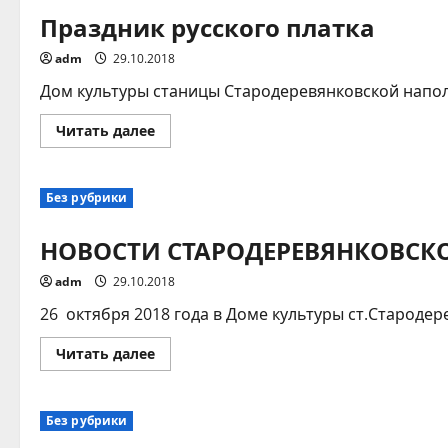
Праздник русского платка
adm
29.10.2018
Дом культуры станицы Стародеревянковской наполн
Прочитать
Читать далее
больше
о
Праздник
русского
Без рубрики
платка
НОВОСТИ СТАРОДЕРЕВЯНКОВСКО
adm
29.10.2018
26 октября 2018 года в Доме культуры ст.Староде
Прочитать
Читать далее
больше
о
НОВОСТИ
СТАРОДЕРЕВЯНКОВСКОГО
Без рубрики
СЕЛЬСКОГО
ПОСЕЛЕНИЯ