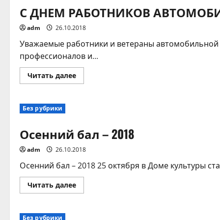
С ДНЕМ РАБОТНИКОВ АВТОМОБИ
adm
26.10.2018
Уважаемые работники и ветераны автомобильной 
профессионалов и...
Прочитать
Читать далее
больше
о
С
ДНЕМ
Без рубрики
РАБОТНИКОВ
АВТОМОБИЛЬНОГО
И
Осенний бал – 2018
ГОРОДСКОГО
ПАССАЖИРСКОГО
ТРАНСПОРТА!
adm
26.10.2018
Осенний бал – 2018 25 октября в Доме культуры с
Прочитать
Читать далее
больше
о
Осенний
бал
Без рубрики
–