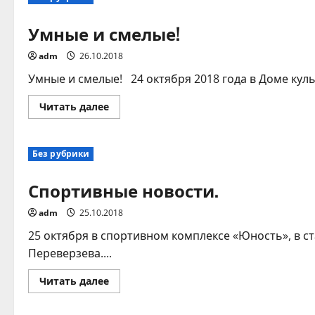
2018
Умные и смелые!
adm
26.10.2018
Умные и смелые! 24 октября 2018 года в Доме куль
Прочитать
Читать далее
больше
о
Умные
и
Без рубрики
смелые!
Спортивные новости.
adm
25.10.2018
25 октября в спортивном комплексе «Юность», в 
Переверзева....
Прочитать
Читать далее
больше
о
Спортивные