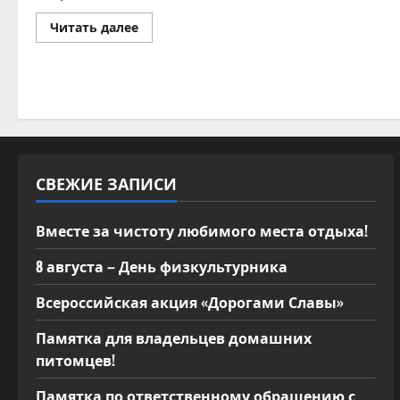
Прочитать
Читать далее
больше
о
Во
славу
Кубани!
На
благо
России!
СВЕЖИЕ ЗАПИСИ
Вместе за чистоту любимого места отдыха!
8 августа – День физкультурника
Всероссийская акция «Дорогами Славы»
Памятка для владельцев домашних
питомцев!
Памятка по ответственному обращению с