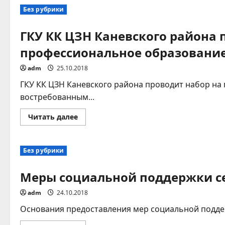
новости.
Без рубрики
ГКУ КК ЦЗН Каневского района
профессиональное образование
adm
25.10.2018
ГКУ КК ЦЗН Каневского района проводит набор н
востребованным...
Прочитать
Читать далее
больше
о
ГКУ
КК
Без рубрики
ЦЗН
Каневского
района
Меры социальной поддержки с
проводит
набор
на
adm
24.10.2018
профессиональное
обучение
и
Основания предоставления мер социальной поддерж
дополнительно
профессиональное