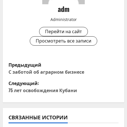
adm
Administrator
Перейти на сайт
Просмотреть все записи
Н
Предыдущий
а
С заботой об аграрном бизнесе
Следующий:
в
75 лет освобождения Кубани
и
г
СВЯЗАННЫЕ ИСТОРИИ
а