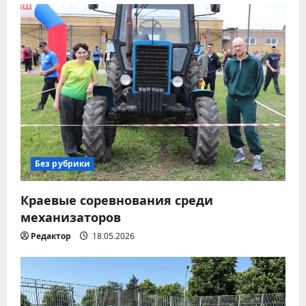
ц
и
я
п
о
з
Без рубрики
а
Краевые соревнования среди
п
механизаторов
Редактор
18.05.2026
и
с
я