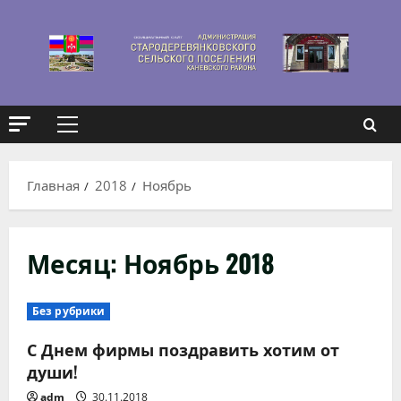
Перейти
к
содержимому
Основное
меню
Главная
2018
Ноябрь
Месяц:
Ноябрь 2018
Без рубрики
С Днем фирмы поздравить хотим от
души!
adm
30.11.2018