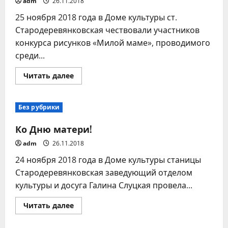
adm
26.11.2018
25 ноября 2018 года в Доме культуры ст.
Стародеревянковская чествовали участников
конкурса рисунков «Милой маме», проводимого
среди...
Прочитать
Читать далее
больше
о
Милой
маме
Без рубрики
Ко Дню матери!
adm
26.11.2018
24 ноября 2018 года в Доме культуры станицы
Стародеревянковская заведующий отделом
культуры и досуга Галина Слуцкая провела...
Прочитать
Читать далее
больше
о
Ко