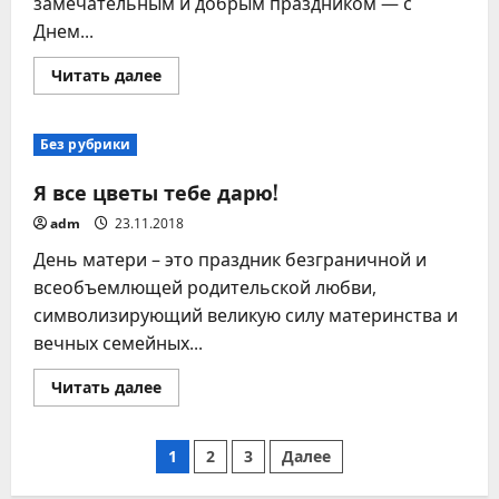
замечательным и добрым праздником — с
Днем...
Прочитать
Читать далее
больше
о
С
ДНЕМ
Без рубрики
МАТЕРИ
!
Я все цветы тебе дарю!
adm
23.11.2018
День матери – это праздник безграничной и
всеобъемлющей родительской любви,
символизирующий великую силу материнства и
вечных семейных...
Прочитать
Читать далее
больше
о
Я
Пагинация
все
1
2
3
Далее
цветы
тебе
дарю!