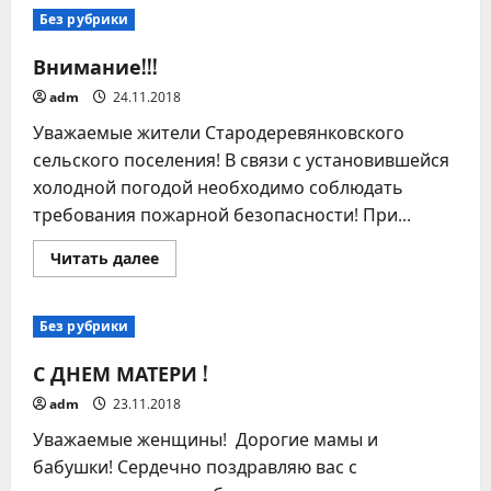
Дню
Без рубрики
матери!
Внимание!!!
adm
24.11.2018
Уважаемые жители Стародеревянковского
сельского поселения! В связи с установившейся
холодной погодой необходимо соблюдать
требования пожарной безопасности! При...
Прочитать
Читать далее
больше
о
Внимание!!!
Без рубрики
С ДНЕМ МАТЕРИ !
adm
23.11.2018
Уважаемые женщины! Дорогие мамы и
бабушки! Сердечно поздравляю вас с