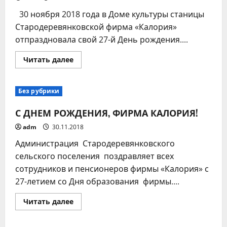
30 ноября 2018 года в Доме культуры станицы
Стародеревянковской фирма «Калория»
отпраздновала свой 27-й День рождения....
Прочитать
Читать далее
больше
о
С
Днем
Без рубрики
фирмы
поздравить
хотим
С ДНЕМ РОЖДЕНИЯ, ФИРМА КАЛОРИЯ!
от
души!
adm
30.11.2018
Администрация Стародеревянковского
сельского поселения поздравляет всех
сотрудников и пенсионеров фирмы «Калория» с
27-летием со Дня образования фирмы....
Прочитать
Читать далее
больше
о
С