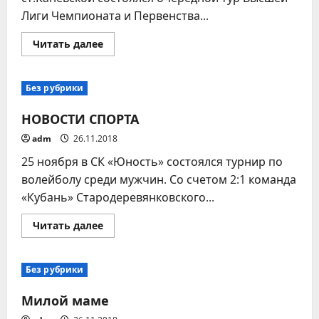
Лиги Чемпионата и Первенства...
Прочитать
Читать далее
больше
о
НОВОСТИ
СПОРТА
Без рубрики
НОВОСТИ СПОРТА
adm
26.11.2018
25 ноября в СК «Юность» состоялся турнир по
волейболу среди мужчин. Со счетом 2:1 команда
«Кубань» Стародеревянковского...
Прочитать
Читать далее
больше
о
НОВОСТИ
СПОРТА
Без рубрики
Милой маме