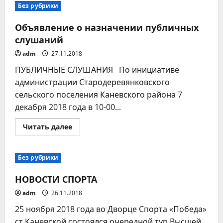
ДНЕМ
Без рубрики
РОЖДЕНИЯ,
ФИРМА
КАЛОРИЯ!
Объявление о назначении публичных
слушаний
adm
27.11.2018
ПУБЛИЧНЫЕ СЛУШАНИЯ По инициативе
администрации Стародеревянковского
сельского поселения Каневского района 7
декабря 2018 года в 10-00...
Прочитать
Читать далее
больше
о
Объявление
о
Без рубрики
назначении
публичных
слушаний
НОВОСТИ СПОРТА
adm
26.11.2018
25 ноября 2018 года во Дворце Спорта «Победа»
ст.Каневской состоялся очередной тур Высшей