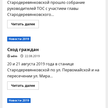
конкурсной
Стародеревянковской прошло собрание
комиссии
Российской
руководителей ТОС с участием главы
Федерации.
Стародеревянковского...
Прочитать
Читать далее
больше
о
НОВОСТИ
СТАРОДЕРЕВЯНКОВСКОГО
Новости 2019
СЕЛЬСКОГО
ПОСЕЛЕНИЯ
Сход граждан
adm
22.08.2019
20 и 21 августа 2019 года в станице
Стародеревянковской по ул. Первомайской и на
пересечении ул. Мира...
Прочитать
Читать далее
больше
о
Сход
граждан
Новости 2019