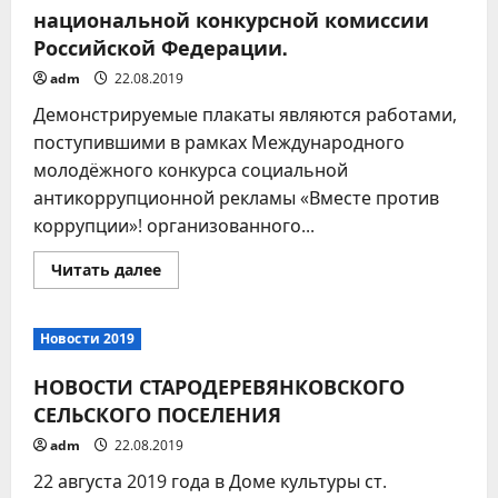
национальной конкурсной комиссии
Российской Федерации.
adm
22.08.2019
Демонстрируемые плакаты являются работами,
поступившими в рамках Международного
молодёжного конкурса социальной
антикоррупционной рекламы «Вместе против
коррупции»! организованного...
Прочитать
Читать далее
больше
о
Лучшие
работы
Новости 2019
российских
участников
набравших
НОВОСТИ СТАРОДЕРЕВЯНКОВСКОГО
наибольшее
количество
СЕЛЬСКОГО ПОСЕЛЕНИЯ
баллов
по
adm
22.08.2019
итогам
голосования
22 августа 2019 года в Доме культуры ст.
национальной