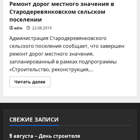
Ремонт дорог местного значения в
Стародеревянковском сельском
поселении
adm
22.08.2019
Администрация Стародеревянковского
сельского поселения сообщает, что завершен
ремонт дорог местного значения,
запланированный в рамках подпрограммы
«Строительство, реконструкция,...
Прочитать
Читать далее
больше
о
Ремонт
дорог
местного
значения
в
Стародеревянковском
СВЕЖИЕ ЗАПИСИ
сельском
поселении
9 августа – День строителя