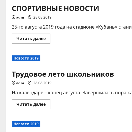
СПОРТИВНЫЕ НОВОСТИ
adm
28.08.2019
25-го августа 2019 года на стадионе «Кубань» ста
Прочитать
Читать далее
больше
о
СПОРТИВНЫЕ
НОВОСТИ
Новости 2019
Трудовое лето школьников
adm
28.08.2019
На календаре – конец августа. Завершилась пора ка
Прочитать
Читать далее
больше
о
Трудовое
лето
Новости 2019
школьников