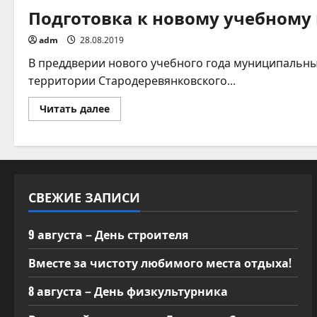
Подготовка к новому учебному 
adm
28.08.2019
В преддверии нового учебного года муниципальн
территории Стародеревянковского...
Прочитать
Читать далее
больше
о
Подготовка
к
новому
учебному
году
СВЕЖИЕ ЗАПИСИ
9 августа – День строителя
Вместе за чистоту любимого места отдыха!
8 августа – День физкультурника