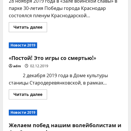
28 ноября 2019 года в «Зале воинской славы» в
парке 30-летия Победы города Краснодар
состоялся пленум Краснодарской...
Прочитать
Читать далее
больше
о
Победа
в
Новости 2019
краевом
смотре-
конкурсе.
«Постой! Это игры со смертью!»
adm
02.12.2019
2 декабря 2019 года в Доме культуры
станицы Стародеревянковской, в рамках...
Прочитать
Читать далее
больше
о
«Постой!
Это
Новости 2019
игры
со
смертью!»
Желаем побед нашим волейболистам и