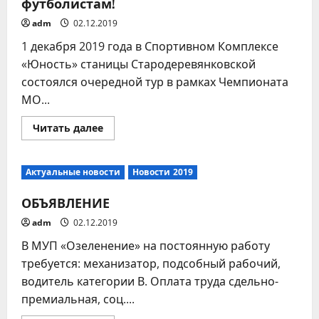
футболистам!
adm
02.12.2019
1 декабря 2019 года в Спортивном Комплексе
«Юность» станицы Стародеревянковской
состоялся очередной тур в рамках Чемпионата
МО...
Прочитать
Читать далее
больше
о
Желаем
побед
Актуальные новости
Новости 2019
нашим
волейболистам
и
ОБЪЯВЛЕНИЕ
футболистам!
adm
02.12.2019
В МУП «Озеленение» на постоянную работу
требуется: механизатор, подсобный рабочий,
водитель категории В. Оплата труда сдельно-
премиальная, соц....