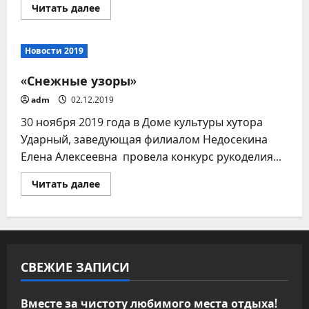
Прочитать
Читать далее
больше
о
ОБЪЯВЛЕНИЕ
Новости 2019
«Снежные узоры»
adm
02.12.2019
30 ноября 2019 года в Доме культуры хутора
Ударный, заведующая филиалом Недосекина
Елена Алексеевна провела конкурс рукоделия...
Прочитать
Читать далее
больше
о
«Снежные
узоры»
СВЕЖИЕ ЗАПИСИ
Вместе за чистоту любимого места отдыха!