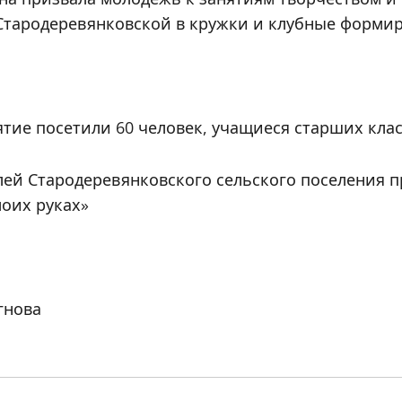
Стародеревянковской в кружки и клубные форми
тие посетили 60 человек, учащиеся старших кла
лей Стародеревянковского сельского поселения 
моих руках»
гнова