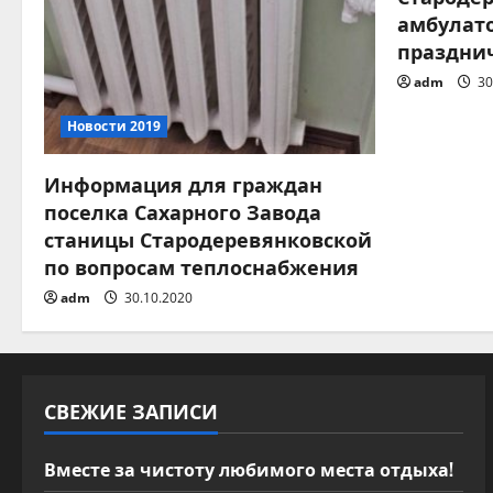
ц
амбулат
и
праздни
adm
30
я
Новости 2019
п
о
Информация для граждан
поселка Сахарного Завода
з
станицы Стародеревянковской
по вопросам теплоснабжения
а
adm
30.10.2020
п
и
СВЕЖИЕ ЗАПИСИ
с
я
Вместе за чистоту любимого места отдыха!