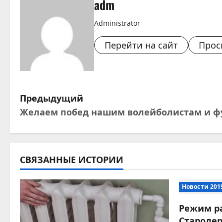
adm
Administrator
Перейти на сайт
Прос
Н
Предыдущий
Желаем побед нашим волейболистам и ф
а
в
и
СВЯЗАННЫЕ ИСТОРИИ
г
Новости 201
а
Режим р
Староде