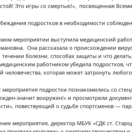
остой! Это игры со смертью!», посвященная Все
убеждения подростков в необходимости соблюден
мом мероприятии выступила медицинский работ
хмановна. Она рассказала о происхождении вирус
 течении болезни, способах защиты и что делать
 медицинским работником убедила подростков, ч
й человечества, которая может затронуть любого
 мероприятия подростки познакомились со сте
ежден-значит вооружен!» и просмотрели докумен
сти», повествующий о судьбе спортсменов — пар
ение мероприятия, директор МБУК «СДК ст. Стар
на призвала молодежь к занятиям творчеством и 