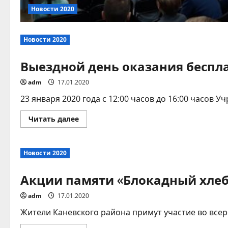
Новости 2020
Новости 2020
Выездной день оказания бесп
adm
17.01.2020
23 января 2020 года с 12:00 часов до 16:00 часов 
Прочитать
Читать далее
больше
о
Выездной
день
Новости 2020
оказания
бесплатной
юридической
Акции памяти «Блокадный хлеб
помощи
adm
17.01.2020
Жители Каневского района примут участие во всер