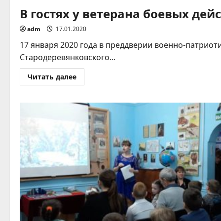
В гостях у ветерана боевых дей
adm
17.01.2020
17 января 2020 года в преддверии военно-патри
Стародеревянковского...
Прочитать
Читать далее
больше
о
В
гостях
у
ветерана
боевых
действий