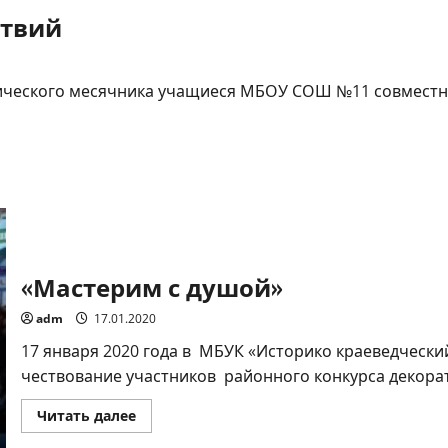
ствий
отического месячника учащиеся МБОУ СОШ №11 совместн
«Мастерим с душой»
adm
17.01.2020
17 января 2020 года в МБУК «Историко краеведчески
чествование участников районного конкурса декорат
Прочитать
Читать далее
больше
о