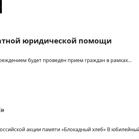
«Мастерим
с
душой»
латной юридической помощи
Учреждением будет проведён прием граждан в рамках...
»
оссийской акции памяти «Блокадный хлеб» В юбилейный 