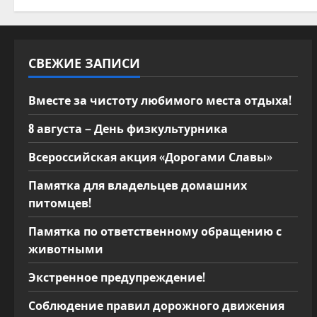
28
октября
2020
года
состоялось
заседание
СВЕЖИЕ ЗАПИСИ
территориальной
комиссии
по
профилактике
Вместе за чистоту любимого места отдыха!
правонарушений
на
территории
8 августа – День физкультурника
Стародеревянковского
сельского
поселения
Всероссийская акция «Дорогами Славы»
Памятка для владельцев домашних
питомцев!
Памятка по ответственному обращению с
животными
Экстренное предупреждение!
Соблюдение правил дорожного движения