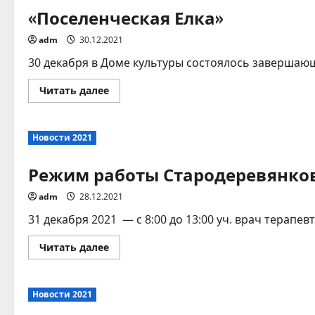
и
«Поселенческая Елка»
Рождеством!
adm
30.12.2021
30 декабря в Доме культуры состоялось завершающ
Прочитать
Читать далее
больше
о
«Поселенческая
Елка»
Новости 2021
Режим работы Стародеревянков
adm
28.12.2021
31 декабря 2021 — с 8:00 до 13:00 уч. врач терапевт,
Прочитать
Читать далее
больше
о
Режим
работы
Новости 2021
Стародеревянковской
амбулатории