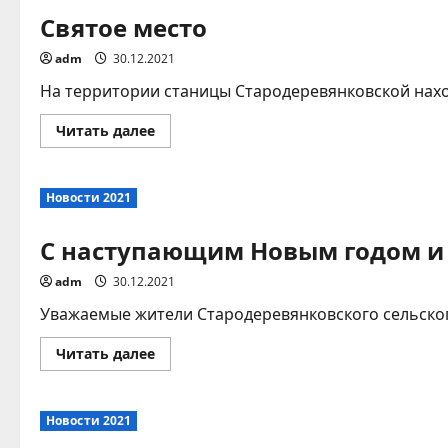
Святое место
adm
30.12.2021
На территории станицы Стародеревянковской нахо
Прочитать
Читать далее
больше
о
Святое
место
Новости 2021
С наступающим Новым годом и
adm
30.12.2021
Уважаемые жители Стародеревянковского сельского
Прочитать
Читать далее
больше
о
С
наступающим
Новости 2021
Новым
годом