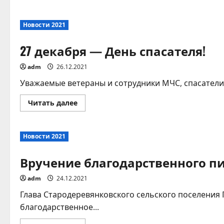
о
Поздравляем!
Новости 2021
27 декабря — День спасателя!
adm
26.12.2021
Уважаемые ветераны и сотрудники МЧС, спасатели
Прочитать
Читать далее
больше
о
27
декабря
Новости 2021
—
День
спасателя!
Вручение благодарственного п
adm
24.12.2021
Глава Стародеревянковского сельского поселения 
благодарственное...