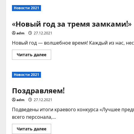
Расписание
автобусов
Новости 2021
в
новогодние
праздники
«Новый год за тремя замками!»
adm
27.12.2021
Новый год — волшебное время! Каждый из нас, нес
Прочитать
Читать далее
больше
о
«Новый
год
Новости 2021
за
тремя
замками!»
Поздравляем!
adm
27.12.2021
Подведены итоги краевого конкурса «Лучшее пред
всего персонала,...
Прочитать
Читать далее
больше