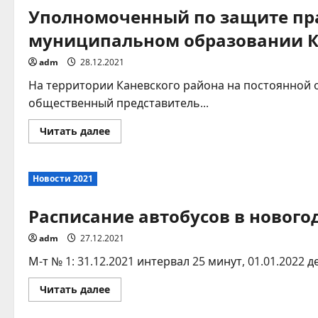
в
Уполномоченный по защите пр
январские
праздничные
дни.
муниципальном образовании К
adm
28.12.2021
На территории Каневского района на постоянной
общественный представитель...
Прочитать
Читать далее
больше
о
Уполномоченный
по
Новости 2021
защите
прав
предпринимателей,
Расписание автобусов в новог
общественный
представитель
в
adm
27.12.2021
муниципальном
образовании
Каневской
М-т № 1: 31.12.2021 интервал 25 минут, 01.01.2022 
район –
Дрижжа
Прочитать
Читать далее
Дмитрий
больше
Федорович
о