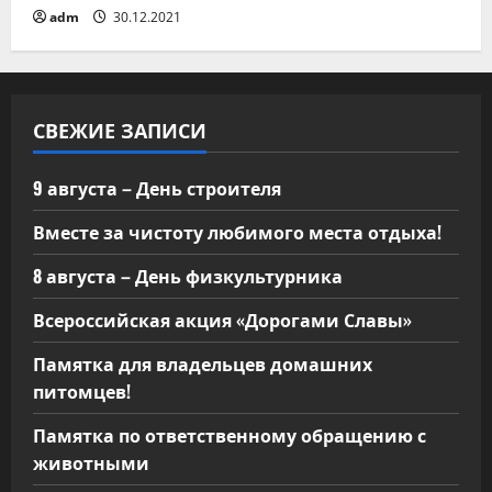
п
adm
30.12.2021
и
с
СВЕЖИЕ ЗАПИСИ
я
м
9 августа – День строителя
Вместе за чистоту любимого места отдыха!
8 августа – День физкультурника
Всероссийская акция «Дорогами Славы»
Памятка для владельцев домашних
питомцев!
Памятка по ответственному обращению с
животными