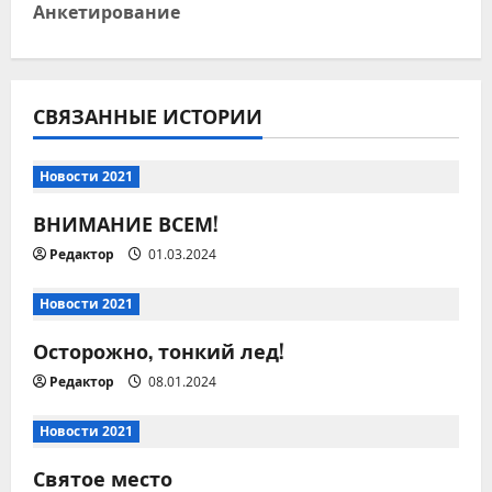
Анкетирование
и
г
СВЯЗАННЫЕ ИСТОРИИ
а
ц
Новости 2021
и
ВНИМАНИЕ ВСЕМ!
Редактор
01.03.2024
я
п
Новости 2021
Осторожно, тонкий лед!
о
Редактор
08.01.2024
з
Новости 2021
а
Святое место