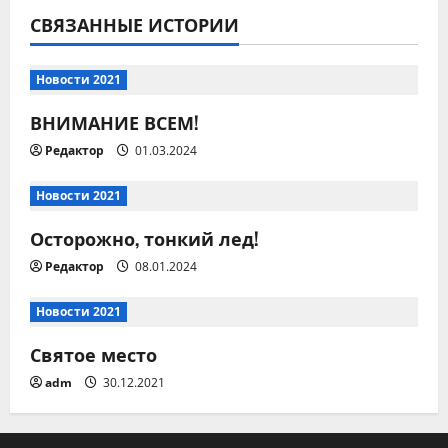
СВЯЗАННЫЕ ИСТОРИИ
а
ц
Новости 2021
и
ВНИМАНИЕ ВСЕМ!
Редактор
01.03.2024
я
п
Новости 2021
Осторожно, тонкий лед!
о
Редактор
08.01.2024
з
Новости 2021
а
Святое место
п
adm
30.12.2021
и