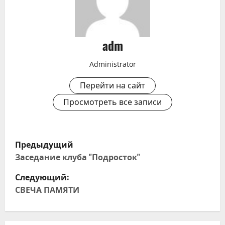
adm
Administrator
Перейти на сайт
Просмотреть все записи
Н
Предыдущий
а
Заседание клуба "Подросток"
Следующий:
в
СВЕЧА ПАМЯТИ
и
г