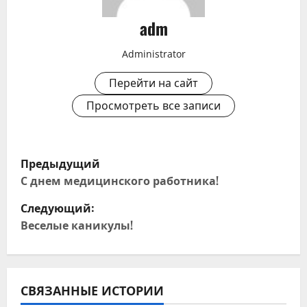
adm
Administrator
Перейти на сайт
Просмотреть все записи
Н
Предыдущий
а
С днем медицинского работника!
Следующий:
в
Веселые каникулы!
и
г
СВЯЗАННЫЕ ИСТОРИИ
а