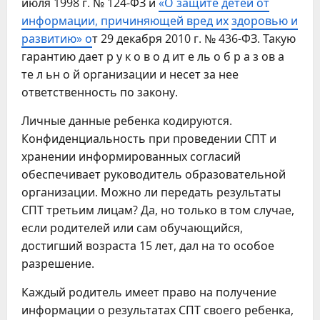
июля 1998 г. № 124-ФЗ и
«О защите детей от
информации, причиняющей вред их
здоровью и
развитию» о
т 29 декабря 2010 г. № 436-ФЗ. Такую
гарантию дает р у к о в о д ит е ль о б р а з ов а
те л ьн о й организации и несет за нее
ответственность по закону.
Личные данные ребенка кодируются.
Конфиденциальность при проведении СПТ и
хранении информированных согласий
обеспечивает руководитель образовательной
организации. Можно ли передать результаты
СПТ третьим лицам? Да, но только в том случае,
если родителей или сам обучающийся,
достигший возраста 15 лет, дал на то особое
разрешение.
Каждый родитель имеет право на получение
информации о результатах СПТ своего ребенка,