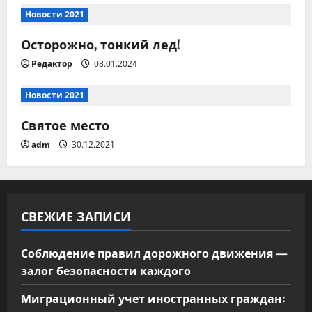
п
Новости 2021
Осторожно, тонкий лед!
о
Редактор
08.01.2024
з
Новости 2021
а
Святое место
п
adm
30.12.2021
и
с
СВЕЖИЕ ЗАПИСИ
я
м
Соблюдение правил дорожного движения —
залог безопасности каждого
Миграционный учет иностранных граждан: