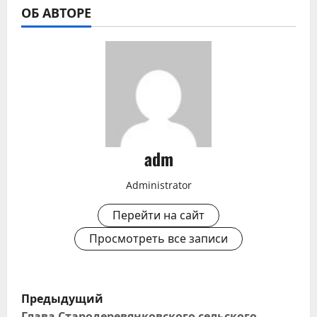
ОБ АВТОРЕ
adm
Administrator
Перейти на сайт
Просмотреть все записи
Н
Предыдущий
Глава Стародеревянковского сельского