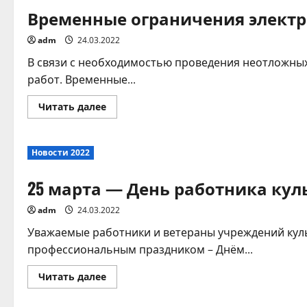
Временные ограничения электр
adm
24.03.2022
В связи с необходимостью проведения неотложны
работ. Временные...
Прочитать
Читать далее
больше
о
Временные
ограничения
Новости 2022
электроснабжения
в
связи
25 марта — День работника кул
с
неотложными
работами!
adm
24.03.2022
Уважаемые работники и ветераны учреждений куль
профессиональным праздником – Днём...
Прочитать
Читать далее
больше
о
25