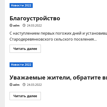
марта
Новости 2022
—
День
работника
Благоустройство
культуры!
adm
24.03.2022
С наступлением первых погожих дней и установи
Стародеревянковского сельского поселения...
Прочитать
Читать далее
больше
о
Благоустройство
Новости 2022
Уважаемые жители, обратите 
adm
24.03.2022
Прочитать
Читать далее
больше
о
Уважаемые