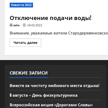
жители,
Новости 2022
обратите
внимание
на
Отключение подачи воды!
данную
информацию!
adm
24.03.2022
Внимание, уважаемые жители Стародеревянковского с
Прочитать
Читать далее
больше
о
Отключение
подачи
воды!
СВЕЖИЕ ЗАПИСИ
Вместе за чистоту любимого места отдыха!
8 августа – День физкультурника
Всероссийская акция «Дорогами Славы»