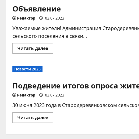
Объявление
Редактор
03.07.2023
Уважаемые жители! Администрация Стародеревянко
сельского поселения в связи...
Прочитать
Читать далее
больше
о
Объявление
Новости 2023
Подведение итогов опроса жит
Редактор
03.07.2023
30 июня 2023 года в Стародеревянковском сельско
Прочитать
Читать далее
больше
о
Подведение
итогов
опроса