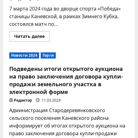
7 марта 2024 года во дворце спорта «Победа»
станицы Каневской, в рамках Зимнего Кубка,
состоялся матч по...
Прочитать
Читать далее
больше
о
Матч
по
Новости 2024
Торги
мини-
футболу
в
Подведены итоги открытого аукциона
рамках
Зимнего
на право заключения договора купли-
Кубка
продажи земельного участка в
электронной форме
Редактор
11.03.2024
Администрация Стародеревянковского
сельского поселения Каневского района
информирует об итогах открытого аукциона на
право заключения договора купли-продажи