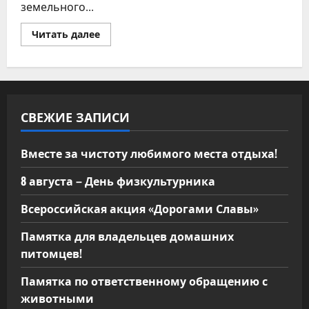
земельного...
Прочитать
Читать далее
больше
о
Подведены
итоги
открытого
аукциона
на
право
СВЕЖИЕ ЗАПИСИ
заключения
договора
купли-
продажи
Вместе за чистоту любимого места отдыха!
земельного
участка
в
8 августа – День физкультурника
электронной
форме
Всероссийская акция «Дорогами Славы»
Памятка для владельцев домашних
питомцев!
Памятка по ответственному обращению с
животными