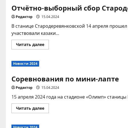
Отчётно-выборный сбор Старод
Редактор
15.04.2024
В станице Стародеревянковской 14 апреля прошел
участвовали казаки...
Прочитать
Читать далее
больше
о
Отчётно-
выборный
Новости 2024
сбор
Стародеревянковского
ХКО
Соревнования по мини-лапте
Редактор
15.04.2024
15 апреля 2024 года на стадионе «Олимп» станицы 
Прочитать
Читать далее
больше
о
Соревнования
по
Новости 2024
мини-