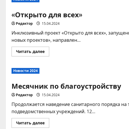
лапте
«Открыто для всех»
Редактор
15.04.2024
Инклюзивный проект «Открыто для всех», запуще
новых проектов», направлен...
Прочитать
Читать далее
больше
о
«Открыто
для
Новости 2024
всех»
Месячник по благоустройству
Редактор
15.04.2024
Продолжается наведение санитарного порядка на
подведомственных учреждений. 12...
Прочитать
Читать далее
больше