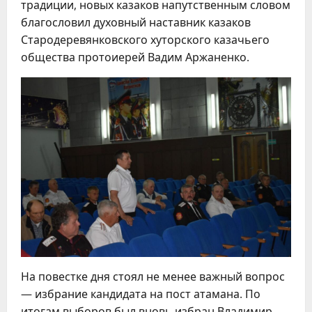
традиции, новых казаков напутственным словом
благословил духовный наставник казаков
Стародеревянковского хуторского казачьего
общества протоиерей Вадим Аржаненко.
На повестке дня стоял не менее важный вопрос
— избрание кандидата на пост атамана. По
итогам выборов был вновь избран Владимир