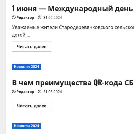
1 июня — Международный день
Редактор
31.05.2024
Уважаемые жители Стародеревянковского сельско
детей!...
Прочитать
Читать далее
больше
о
1
июня
Новости 2024
—
Международный
день
В чем преимущества QR-кода С
защиты
детей
Редактор
31.05.2024
Прочитать
Читать далее
больше
о
В
чем
Новости 2024
преимущества
QR-