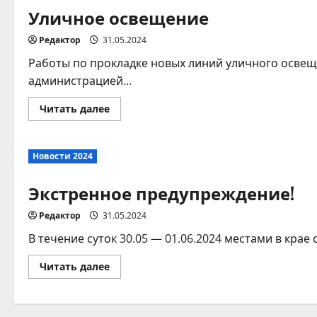
кода
Уличное освещение
СБП
Редактор
31.05.2024
Работы по прокладке новых линий уличного освещ
администрацией...
Прочитать
Читать далее
больше
о
Уличное
освещение
Новости 2024
Экстренное предупреждение!
Редактор
31.05.2024
В течение суток 30.05 — 01.06.2024 местами в кра
Прочитать
Читать далее
больше
о
Экстренное
предупреждение!