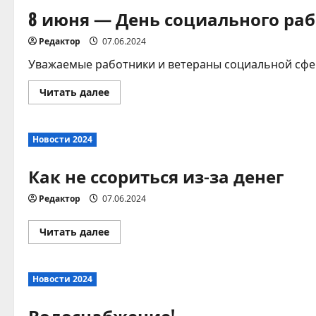
8 июня — День социального ра
Редактор
07.06.2024
Уважаемые работники и ветераны социальной сфер
Прочитать
Читать далее
больше
о
8
июня
Новости 2024
—
День
социального
Как не ссориться из-за денег
работника
Редактор
07.06.2024
Прочитать
Читать далее
больше
о
Как
не
Новости 2024
ссориться
из-
за
Водоснабжение!
денег