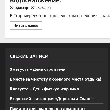
Редактор
07.06.2024
В Стародеревянковском сельском поселении с нача
Прочитать
Читать далее
больше
о
Водоснабжение!
СВЕЖИЕ ЗАПИСИ
9 августа – День строителя
Вместе за чистоту любимого места отдыха!
8 августа – День физкультурника
Всероссийская акция «Дорогами Славы»
Памятка для владельцев домашних