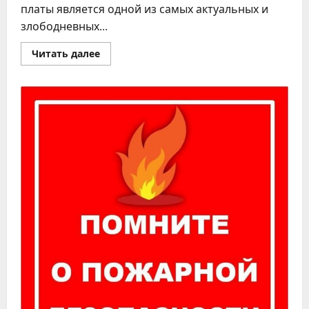
платы является одной из самых актуальных и
злободневных...
Прочитать
Читать далее
больше
о
Памятка
о
негативных
последствиях
неформальной
занятости
и
получения
«серой»
заработной
платы