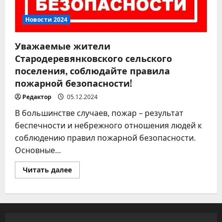
Новости 2024
Уважаемые жители
Стародеревянковского сельского
поселения, соблюдайте правила
пожарной безопасности!
Редактор
05.12.2024
В большинстве случаев, пожар – результат
беспечности и небрежного отношения людей к
соблюдению правил пожарной безопасности.
Основные...
Прочитать
Читать далее
больше
о
Уважаемые
жители
Стародеревянковского
сельского
поселения,