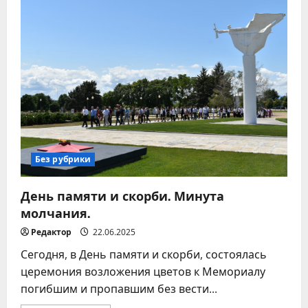
итоги
открытого
аукциона
на
право
заключения
договора
купли-
продажи
земельного
участка
в
электронной
форме
Без рубрики
День памяти и скорби. Минута
молчания.
Редактор
22.06.2025
Сегодня, в День памяти и скорби, состоялась
церемония возложения цветов к Мемориалу
погибшим и пропавшим без вести...