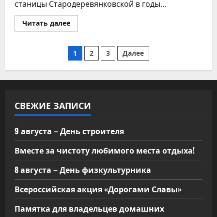
станицы Стародеревянковской в годы...
Прочитать
Читать далее
больше
о
Всероссийская
Пагинация
акция
1
2
3
Далее
«Свеча
памяти»
записей
СВЕЖИЕ ЗАПИСИ
9 августа – День строителя
Вместе за чистоту любимого места отдыха!
8 августа – День физкультурника
Всероссийская акция «Дорогами Славы»
Памятка для владельцев домашних