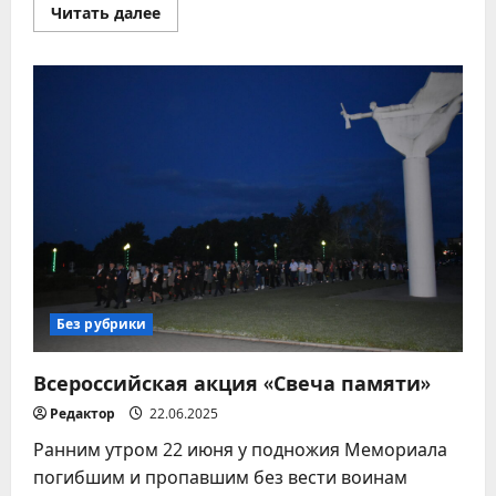
Прочитать
Читать далее
больше
о
День
памяти
и
скорби.
Минута
молчания.
Без рубрики
Всероссийская акция «Свеча памяти»
Редактор
22.06.2025
Ранним утром 22 июня у подножия Мемориала
погибшим и пропавшим без вести воинам