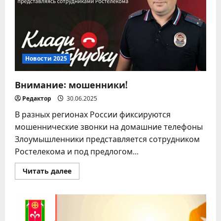
Новости 2025
Внимание: мошенники!
Редактор
30.06.2025
В разных регионах России фиксируются
мошеннические звонки на домашние телефоны
Злоумышленники представляется сотрудником
Ростелекома и под предлогом...
Прочитать
Читать далее
больше
о
Внимание:
мошенники!