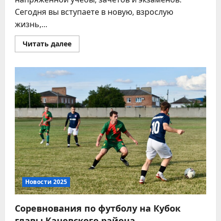
Сегодня вы вступаете в новую, взрослую
жизнь,...
Прочитать
Читать далее
больше
о
Колледж
знания
вам
дал!
Новости 2025
Соревнования по футболу на Кубок
главы Каневского района