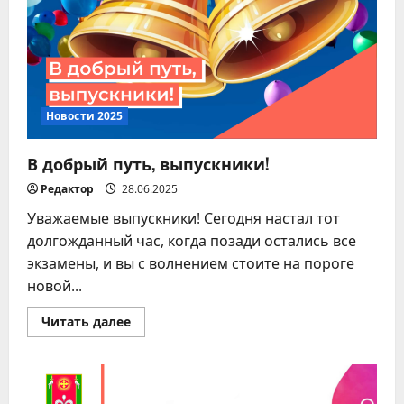
Новости 2025
В добрый путь, выпускники!
Редактор
28.06.2025
Уважаемые выпускники! Сегодня настал тот
долгожданный час, когда позади остались все
экзамены, и вы с волнением стоите на пороге
новой...
Прочитать
Читать далее
больше
о
В
добрый
путь,
выпускники!