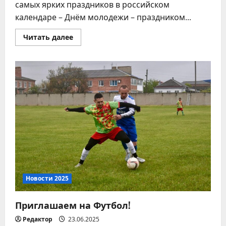
самых ярких праздников в российском
календаре – Днём молодежи – праздником...
Прочитать
Читать далее
больше
о
28
июня
—
День
молодежи!
Новости 2025
Приглашаем на Футбол!
Редактор
23.06.2025