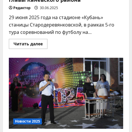
Редактор
30.06.2025
29 июня 2025 года на стадионе «Кубань»
станицы Стародеревянковской, в рамках 5-го
тура соревнований по футболу на...
Прочитать
Читать далее
больше
о
Соревнования
по
футболу
на
Кубок
главы
Каневского
района
Новости 2025