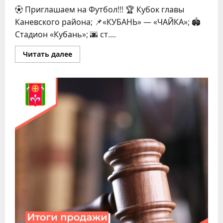
⚽ Приглашаем на Футбол!!! 🏆 Кубок главы
Каневского района; 📌«КУБАНЬ» — «ЧАЙКА»; 🏟
Стадион «Кубань»; 🌆 ст....
Прочитать
Читать далее
больше
о
Приглашаем
на
Футбол!