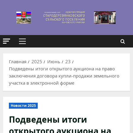
Перейти
к
содержимому
Основное
меню
Главная
2025
Июнь
23
Подведены итоги открытого аукциона на право
заключения договора купли-продажи земельного
участка в электронной форме
Новости 2025
Подведены итоги
открытого аукциона на