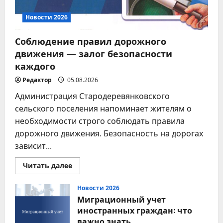
Новости 2026
Соблюдение правил дорожного
движения — залог безопасности
каждого
Редактор
05.08.2026
Администрация Стародеревянковского
сельского поселения напоминает жителям о
необходимости строго соблюдать правила
дорожного движения. Безопасность на дорогах
зависит...
Прочитать
Читать далее
больше
о
Соблюдение
Новости 2026
правил
Миграционный учет
дорожного
движения
иностранных граждан: что
—
важно знать
залог