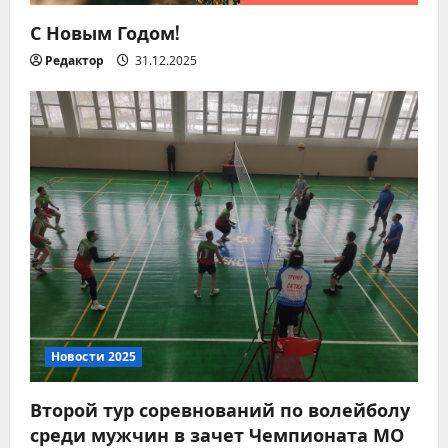
я
С Новым Годом!
м
Редактор
31.12.2025
Новости 2026
Миграционный учет
Новости 2025
иностранных граждан: что
важно знать
Второй тур соревнований по волейболу
2
05.08.2026
среди мужчин в зачет Чемпионата МО