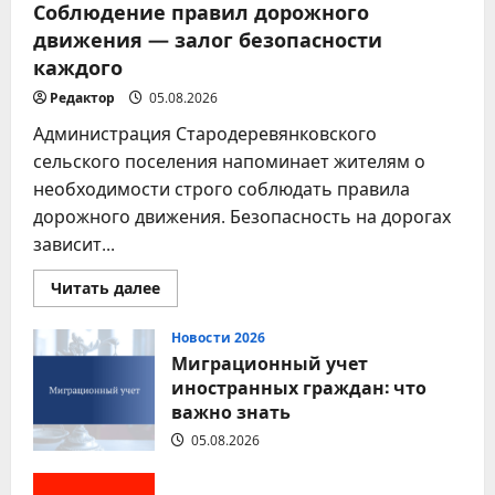
Соблюдение правил дорожного
движения — залог безопасности
каждого
Редактор
05.08.2026
Администрация Стародеревянковского
сельского поселения напоминает жителям о
необходимости строго соблюдать правила
дорожного движения. Безопасность на дорогах
зависит...
Прочитать
Читать далее
больше
о
Соблюдение
Новости 2026
правил
Миграционный учет
дорожного
движения
иностранных граждан: что
—
важно знать
залог
безопасности
каждого
05.08.2026