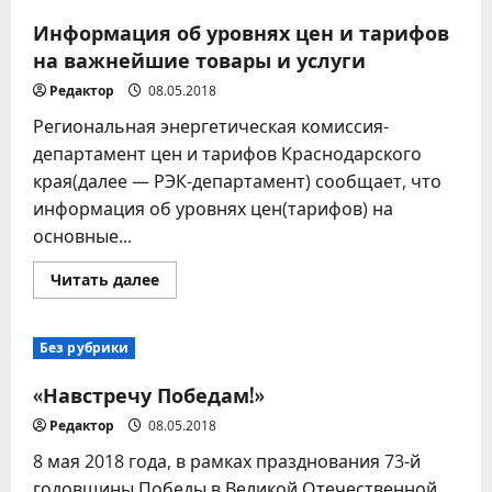
Информация об уровнях цен и тарифов
на важнейшие товары и услуги
Редактор
08.05.2018
Региональная энергетическая комиссия-
департамент цен и тарифов Краснодарского
края(далее — РЭК-департамент) сообщает, что
информация об уровнях цен(тарифов) на
основные...
Прочитать
Читать далее
больше
о
Информация
об
Без рубрики
уровнях
цен
и
«Навстречу Победам!»
тарифов
на
Редактор
08.05.2018
важнейшие
товары
8 мая 2018 года, в рамках празднования 73-й
и
услуги
годовщины Победы в Великой Отечественной