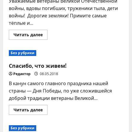
Уважаемые ветераны Великой Отечественной
войны, вдовы погибших, труженики тыла, дети
войны! Дорогие земляки! Примите самые
тёплые и...
Прочитать
Читать далее
больше
о
С
Днем
Без рубрики
Победы!
Спасибо, что живем!
Редактор
08.05.2018
В канун самого главного праздника нашей
страны — Дня Победы, по уже сложившейся
доброй традиции ветераны Великой...
Прочитать
Читать далее
больше
о
Спасибо,
что
Без рубрики
живем!