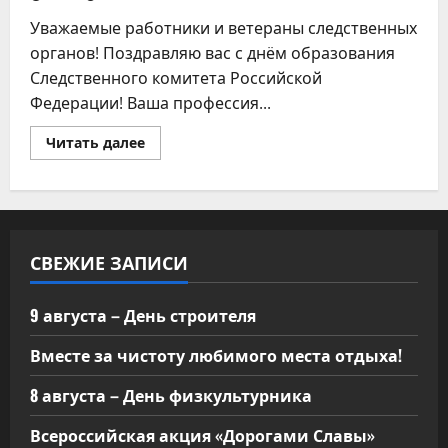
Уважаемые работники и ветераны следственных
органов! Поздравляю вас с днём образования
Следственного комитета Российской
Федерации! Ваша профессия...
Прочитать
Читать далее
больше
о
15
января
—
С
днем
образования
СВЕЖИЕ ЗАПИСИ
Следственного
комитета
РФ!
9 августа – День строителя
Вместе за чистоту любимого места отдыха!
8 августа – День физкультурника
Всероссийская акция «Дорогами Славы»