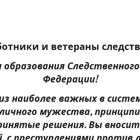
отники и ветераны следств
м образования Следственног
Федерации!
 из наиболее важных в сист
 личного мужества, принципи
инятые решения. Вы вносит
й, с преступлениями против