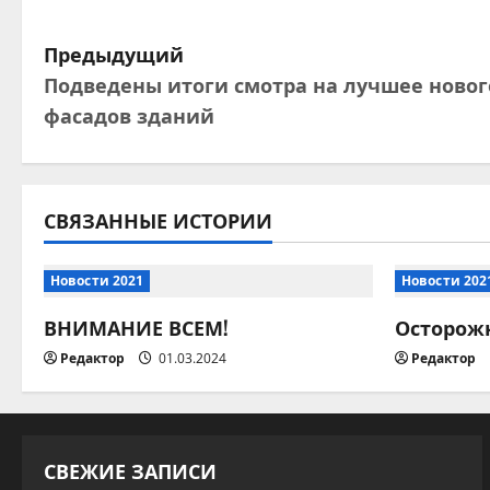
Н
Предыдущий
Подведены итоги смотра на лучшее ново
а
фасадов зданий
в
и
СВЯЗАННЫЕ ИСТОРИИ
г
а
Новости 2021
Новости 202
ц
ВНИМАНИЕ ВСЕМ!
Осторожн
Редактор
01.03.2024
Редактор
и
я
п
СВЕЖИЕ ЗАПИСИ