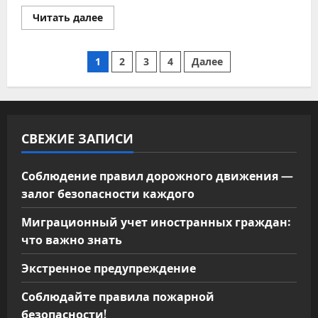
Прочитать
Читать далее
больше
о
Уважаемые
Пагинация
предприниматели!
1
2
3
4
Далее
записей
СВЕЖИЕ ЗАПИСИ
Соблюдение правил дорожного движения —
залог безопасности каждого
Миграционный учет иностранных граждан:
что важно знать
Экстренное предупреждение
Соблюдайте правила пожарной
безопасности!