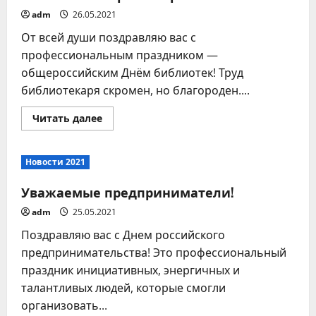
adm
26.05.2021
От всей души поздравляю вас с
профессиональным праздником —
общероссийским Днём библиотек! Труд
библиотекаря скромен, но благороден....
Прочитать
Читать далее
больше
о
Уважаемые
работники
Новости 2021
библиотечной
системы!
Ветераны
Уважаемые предприниматели!
отрасли!
adm
25.05.2021
Поздравляю вас с Днем российского
предпринимательства! Это профессиональный
праздник инициативных, энергичных и
талантливых людей, которые смогли
организовать...