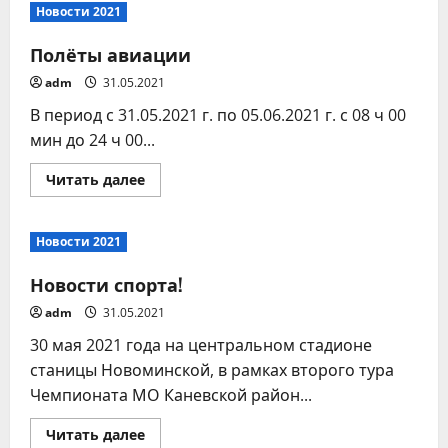
мая
Новости 2021
–
Всемирный
день
Полёты авиации
отказа
от
adm
31.05.2021
курения
или
В период с 31.05.2021 г. по 05.06.2021 г. с 08 ч 00
день
без
мин до 24 ч 00...
табачного
дыма!
Прочитать
Читать далее
больше
о
Полёты
авиации
Новости 2021
Новости спорта!
adm
31.05.2021
30 мая 2021 года на центральном стадионе
станицы Новоминской, в рамках второго тура
Чемпионата МО Каневской район...
Прочитать
Читать далее
больше