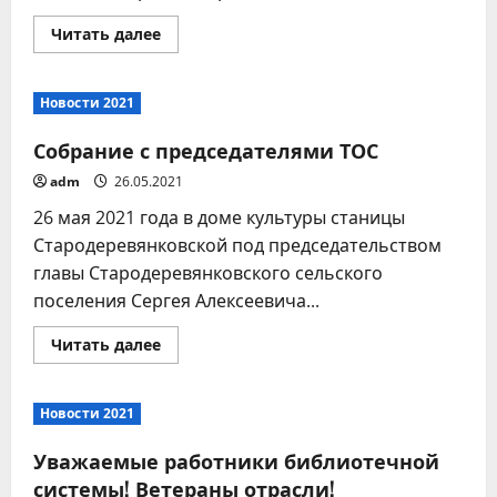
Прочитать
Читать далее
больше
о
Извещение
об
Новости 2021
аукционе
на
размещение
Собрание с председателями ТОС
нестационарного
торгового
adm
26.05.2021
объекта
26 мая 2021 года в доме культуры станицы
Стародеревянковской под председательством
главы Стародеревянковского сельского
поселения Сергея Алексеевича...
Прочитать
Читать далее
больше
о
Собрание
с
Новости 2021
председателями
ТОС
Уважаемые работники библиотечной
системы! Ветераны отрасли!