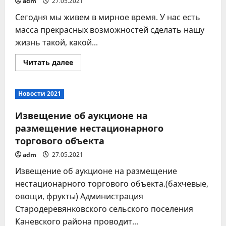
adm
27.05.2021
сельского
поселения!
Сегодня мы живем в мирное время. У нас есть
масса прекрасных возможностей сделать нашу
жизнь такой, какой...
Прочитать
Читать далее
больше
о
«Согреем
сердца
Новости 2021
ветеранов!»
Извещение об аукционе на
размещение нестационарного
торгового объекта
adm
27.05.2021
Извещение об аукционе на размещение
нестационарного торгового объекта.(бахчевые,
овощи, фрукты) Администрация
Стародеревянковского сельского поселения
Каневского района проводит...