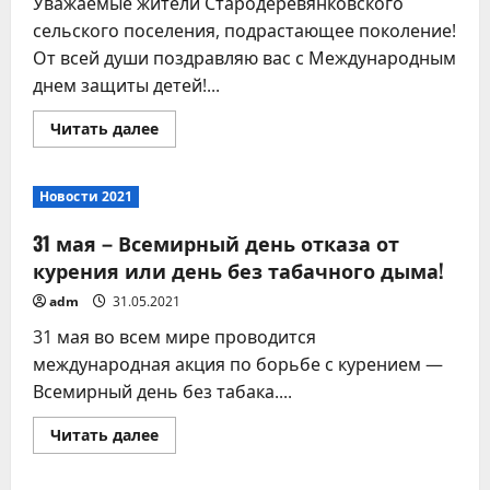
Уважаемые жители Стародеревянковского
сельского поселения, подрастающее поколение!
От всей души поздравляю вас с Международным
днем защиты детей!...
Прочитать
Читать далее
больше
о
Международный
день
Новости 2021
защиты
детей!
31 мая – Всемирный день отказа от
курения или день без табачного дыма!
adm
31.05.2021
31 мая во всем мире проводится
международная акция по борьбе с курением —
Всемирный день без табака....
Прочитать
Читать далее
больше
о
31