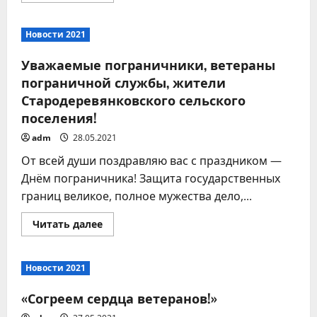
о
Новости
спорта!
Новости 2021
Уважаемые пограничники, ветераны
пограничной службы, жители
Стародеревянковского сельского
поселения!
adm
28.05.2021
От всей души поздравляю вас с праздником —
Днём пограничника! Защита государственных
границ великое, полное мужества дело,...
Прочитать
Читать далее
больше
о
Уважаемые
пограничники,
Новости 2021
ветераны
пограничной
службы,
«Согреем сердца ветеранов!»
жители
Стародеревянковского