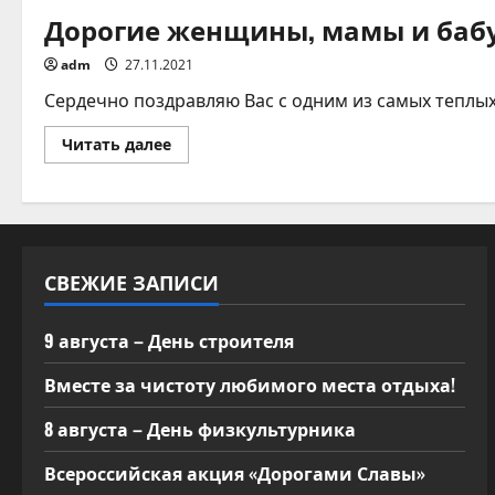
Дорогие женщины, мамы и баб
adm
27.11.2021
Сердечно поздравляю Вас с одним из самых теплых
Прочитать
Читать далее
больше
о
Дорогие
женщины,
мамы
и
бабушки!
СВЕЖИЕ ЗАПИСИ
9 августа – День строителя
Вместе за чистоту любимого места отдыха!
8 августа – День физкультурника
Всероссийская акция «Дорогами Славы»