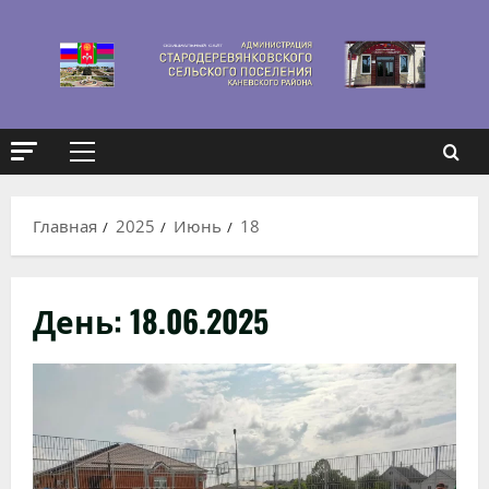
Перейти
к
содержимому
Основное
меню
Главная
2025
Июнь
18
День:
18.06.2025