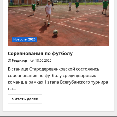
Новости 2025
Соревнования по футболу
Редактор
18.06.2025
В станице Стародеревянковской состоялись
соревнования по футболу среди дворовых
команд, в рамках 1 этапа Всекубанского турнира
на...
Прочитать
Читать далее
больше
о
Соревнования
по
футболу